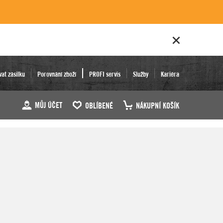
vat zásilku
Porovnání zboží
PROFI servis
Služby
Kariéra
MŮJ ÚČET
OBLÍBENÉ
NÁKUPNÍ KOŠÍK