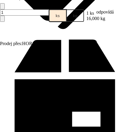
odpovídá
1 ks
ks
kg
16,000 kg
Prodej přes:
HORNBACH