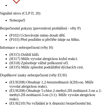
Signální slovo (CLP čl. 20)
Nebezpečí
Bezpečnostní pokyny (preventivní prohlášení - věty P)
(P102) Uchovávejte mimo dosah dětí.
(P103) Před použitím si přečtěte údaje na štítku.
Informace o nebezpečnosti (věty H)
(H315) Dráždí kůži.
(H317) Může vyvolat alergickou kožní reakci.
(H318) Způsobuje vážné poškození očí.
(H335) Může způsobit podráždění dýchacích cest.
Doplňkové znaky nebezpečnosti (věty EUH)
(EUH208) Obsahuje 1,2-benzisothiazol-3(2H)-on. Může
vyvolat alergickou reakci.
(EUH208) Obsahuje 5-chlor-2-methyl-2H-isothiazol-3-on a 2-
methyl-2H-isothiazol-3-on (3:1). Může vyvolat alergickou
reakci.
(EUH210) Na vyžádání je k dispozici bezpečnostní list.