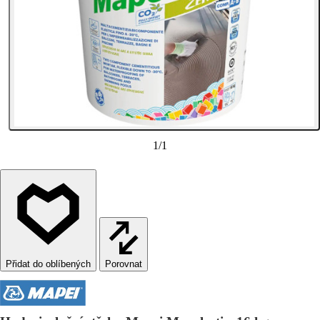
1
/
1
Porovnat