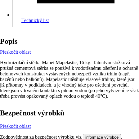
Technický list
Popis
Přeskočit oblast
Hydroizolační stěrka Mapei Mapelastic, 16 kg. Tato dvousložková
pružná cementová stěrka se používá k vodotěsnému ošetření a ochraně
betonových konstrukcí vystavených nebezpečí vzniku trhlin (např.
bazénů nebo balkónů). Mapelastic utěsňuje vlasové trhliny, které jsou
již přítomny v podkladech, a je vhodný také pro ošetření povrchů,
které jsou v trvalém kontaktu s pitnou vodou (po jeho vytvrzení je však
třeba provést opakovaný oplach vodou o teplotě 40°C).
Bezpečnost výrobků
Přeskočit oblast
Zodpovědnost za bezpečnost výrobku viz
.
informace výrobce