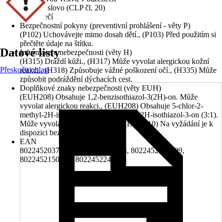
Signální slovo (CLP čl. 20)
Nebezpečí
Bezpečnostní pokyny (preventivní prohlášení - věty P)
(P102) Uchovávejte mimo dosah dětí., (P103) Před použitím si
přečtěte údaje na štítku.
Datové listy
Informace o nebezpečnosti (věty H)
(H315) Dráždí kůži., (H317) Může vyvolat alergickou kožní
Přeskočit oblast
reakci., (H318) Způsobuje vážné poškození očí., (H335) Může
způsobit podráždění dýchacích cest.
Doplňkové znaky nebezpečnosti (věty EUH)
(EUH208) Obsahuje 1,2-benzisothiazol-3(2H)-on. Může
vyvolat alergickou reakci., (EUH208) Obsahuje 5-chlor-2-
methyl-2H-isothiazol-3-on a 2-methyl-2H-isothiazol-3-on (3:1).
Může vyvolat alergickou reakci., (EUH210) Na vyžádání je k
dispozici bezpečnostní list.
EAN
8022452037047, 8022452048364, 8022452055799,
8022452150906, 8022452248115