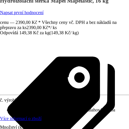
Hydroizolační stěrka Mapei Mapelastic, 16 kg
Napsat první hodnocení
cenu — 2390,00 Kč * Všechny ceny vč. DPH a bez nákladů na
přepravu za ks
2390,00 Kč
*
/
ks
Odpovídá 149,38 Kč za kg
(
149,38 Kč
/
kg
)
č. výrobku
8449723
Oblast použití
:
Exteriér, Interiér, Stěna, Podlahová dlažba
Více informací o zboží
Množství (ks)