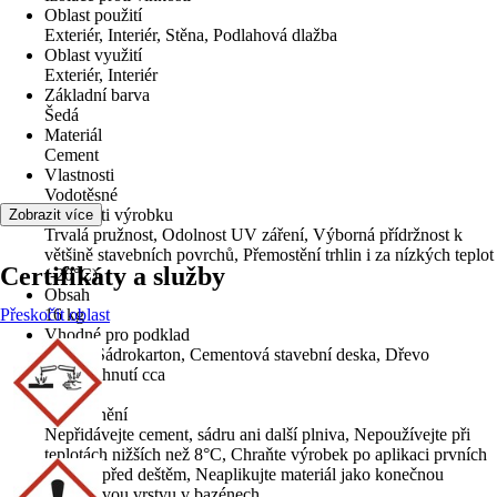
Oblast použití
Exteriér, Interiér, Stěna, Podlahová dlažba
Oblast využití
Exteriér, Interiér
Základní barva
Šedá
Materiál
Cement
Vlastnosti
Vodotěsné
Přednosti výrobku
Zobrazit více
Trvalá pružnost, Odolnost UV záření, Výborná přídržnost k
většině stavebních povrchů, Přemostění trhlin i za nízkých teplot
Certifikáty a služby
(-20°C)
Obsah
Přeskočit oblast
16 kg
Vhodné pro podklad
Beton, Sádrokarton, Cementová stavební deska, Dřevo
Doba schnutí cca
5 h
Upozornění
Nepřidávejte cement, sádru ani další plniva, Nepoužívejte při
teplotách nižších než 8°C, Chraňte výrobek po aplikaci prvních
24 hod. před deštěm, Neaplikujte materiál jako konečnou
povrchovou vrstvu v bazénech