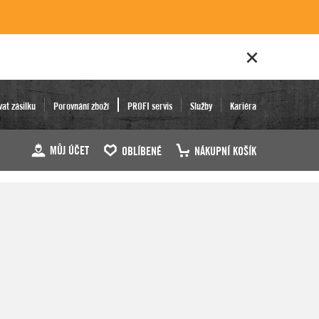
vat zásilku
Porovnání zboží
PROFI servis
Služby
Kariéra
MŮJ ÚČET
OBLÍBENÉ
NÁKUPNÍ KOŠÍK