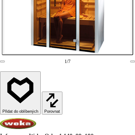
1
/
7
Porovnat