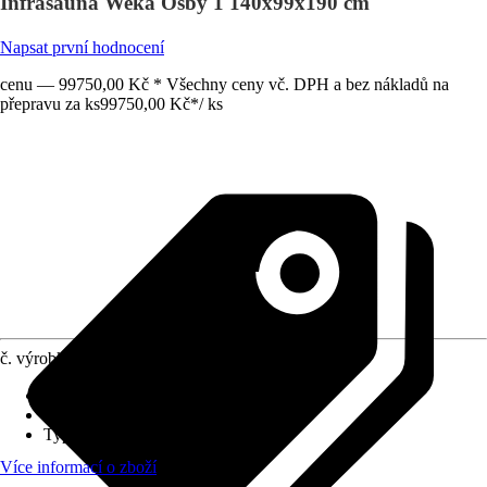
Infrasauna Weka Osby 1 140x99x190 cm
Napsat první hodnocení
cenu — 99750,00 Kč * Všechny ceny vč. DPH a bez nákladů na
přepravu za ks
99750,00 Kč
*
/
ks
č. výrobku
6439945
Směr vstupu
:
Čelní
Plocha výrobku
:
1,390 m²
Typ topného tělesa
:
Ohřívací panel
Více informací o zboží