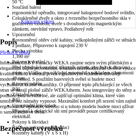
50 °C
Součástí balení
ergonomické opěradlo, integrované halogenové bodové svítidlo,
Celoskleněné dveře a okno z tvrzeného bezpečnostního skla v
Kótovaný výkres
grafitovém vzhledu, dveře s dvoubodovým magnetickým
zámkem, otevírání vpravo, Podlahový rošt
Upozornění
Rovnoměrný ohřev celé kabiny, velkoplošnými zářiči ve stěnách
Popis
a podlaze, Připraveno k zapojení 230 V
Plocha výrobku
Přeskočit oblast
1,390 m²
Pokyny k dodání
Infrasauna OSBY 1 značky WEKA zaujme nejen svým přátelským a
Před objednávkou musí zákazník zajistit, aby bylo k dispozici
elegantním bílým provedením. Exkluzivní celoskleněné dveře s vysoce
místo vykládky pro nákladní automobil s nákladem o hmotnosti
kvalitní klikou a okenní prvek s grafitovým vzhledem dotvářejí
40 tun.
moderní vzhled. S použitím barevných světel si budete moci
Barevný odstín
vychutnávat krásné okamžiky. O příjemné teplo přicházející ze všech
Bílá
stran se starají plošné zářiče WEKAtherm. Jsou integrovány do stěny a
Základní barva
podlahy, jsou neviditelné, ale zajišťují optimální klima, které vám
Bílá
umožní bez námahy vypnout. Maximální komfort při sezení vám zajistí
Upozornění k instalaci
ergonomické opěradlo, kterého si u tohoto modelu budete moci užívat
Připojení k elektrické síti smí provádět pouze certifikovaný
o samotě nebo ve dvou.
elektrikář.
Pokyny k likvidaci
Bezpečnost výrobků
Řiďte se pokyny pro likvidaci
Rozměry kabiny (V x Š x H)