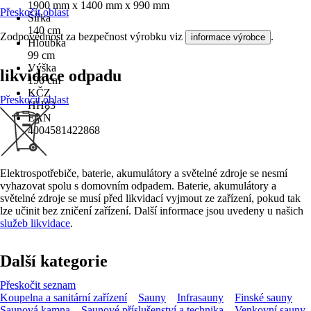
1900 mm x 1400 mm x 990 mm
Přeskočit oblast
Šířka
140 cm
Zodpovědnost za bezpečnost výrobku viz
.
informace výrobce
Hloubka
99 cm
Výška
likvidace odpadu
190 cm
KČZ
Přeskočit oblast
HH83
EAN
4004581422868
Elektrospotřebiče, baterie, akumulátory a světelné zdroje se nesmí
vyhazovat spolu s domovním odpadem. Baterie, akumulátory a
světelné zdroje se musí před likvidací vyjmout ze zařízení, pokud tak
lze učinit bez zničení zařízení. Další informace jsou uvedeny u našich
služeb likvidace
.
Další kategorie
Přeskočit seznam
Koupelna a sanitární zařízení
Sauny
Infrasauny
Finské sauny
Saunová kamna
Saunové příslušenství a technika
Venkovní sauny