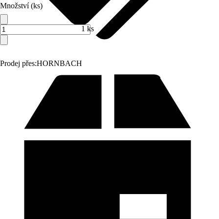
Množství (ks)
1 ks
Prodej přes:
HORNBACH