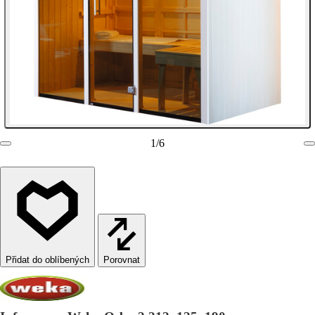
1
/
6
Porovnat