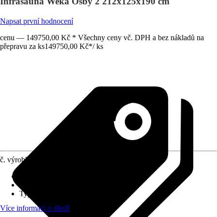
Infrasauna Weka Osby 2 212x125x190 cm
Napsat první hodnocení
cenu — 149750,00 Kč * Všechny ceny vč. DPH a bez nákladů na
přepravu za ks
149750,00 Kč
*
/
ks
č. výrobku
6439946
Směr vstupu
:
Čelní
Plocha výrobku
:
2,65 m²
Typ topného tělesa
:
Ohřívací panel
Více informací o zboží