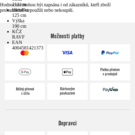
212 cm
Hodnocení mohou být napsána i od zákazníků, kteří zboží
Hloubka
prokazatelně nepoužili nebo nekoupili.
125 cm
Výška
190 cm
KČZ
Možnosti platby
RAVF
EAN
4004581421373
Dopravci