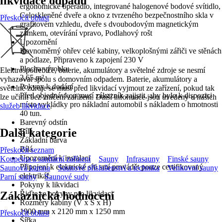
likvidace odpadu
ergonomické opěradlo, integrované halogenové bodové svítidlo,
Celoskleněné dveře a okno z tvrzeného bezpečnostního skla v
Přeskočit oblast
grafitovém vzhledu, dveře s dvoubodovým magnetickým
zámkem, otevírání vpravo, Podlahový rošt
Upozornění
Rovnoměrný ohřev celé kabiny, velkoplošnými zářiči ve stěnách
a podlaze, Připraveno k zapojení 230 V
Plocha výrobku
Elektrospotřebiče, baterie, akumulátory a světelné zdroje se nesmí
2,65 m²
vyhazovat spolu s domovním odpadem. Baterie, akumulátory a
Pokyny k dodání
světelné zdroje se musí před likvidací vyjmout ze zařízení, pokud tak
Před objednávkou musí zákazník zajistit, aby bylo k dispozici
lze učinit bez zničení zařízení. Další informace jsou uvedeny u našich
místo vykládky pro nákladní automobil s nákladem o hmotnosti
služeb likvidace
.
40 tun.
Barevný odstín
Další kategorie
Bílá
Základní barva
Bílá
Přeskočit seznam
Upozornění k instalaci
Koupelna a sanitární zařízení
Sauny
Infrasauny
Finské sauny
Připojení k elektrické síti smí provádět pouze certifikovaný
Saunová kamna
Saunové příslušenství a technika
Venkovní sauny
elektrikář.
Parní sauny
Saunové sudy
Pokyny k likvidaci
Zákaznická hodnocení
Řiďte se pokyny pro likvidaci
Rozměry kabiny (V x Š x H)
1900 mm x 2120 mm x 1250 mm
Přeskočit oblast
Šířka