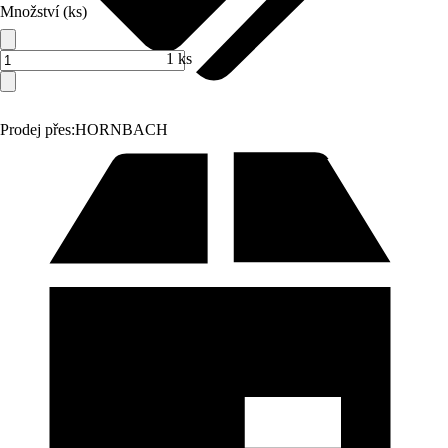
Množství (ks)
1 ks
Prodej přes:
HORNBACH