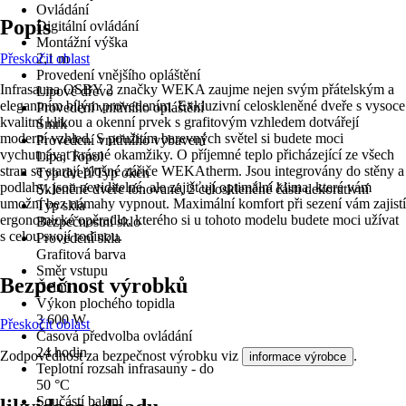
Ovládání
Popis
Digitální ovládání
Montážní výška
Přeskočit oblast
2,1 m
Provedení vnějšího opláštění
Infrasauna OSBY 2 značky WEKA zaujme nejen svým přátelským a
Lipové dřevo
elegantním bílým provedením. Exkluzivní celoskleněné dveře s vysoce
Provedení vnitřního opláštění
kvalitní klikou a okenní prvek s grafitovým vzhledem dotvářejí
Smrk
moderní vzhled. S použitím barevných světel si budete moci
Provedení vnitřního vybavení
vychutnávat krásné okamžiky. O příjemné teplo přicházející ze všech
Lípa, Topol
stran se starají plošné zářiče WEKAtherm. Jsou integrovány do stěny a
Typ dveří/Typ oken
podlahy, jsou neviditelné, ale zajišťují optimální klima, které vám
Skleněné dveře tónované, 2 celoskleněné části dekorativní
umožní bez námahy vypnout. Maximální komfort při sezení vám zajistí
Typ skla
ergonomické opěradlo, kterého si u tohoto modelu budete moci užívat
Bezpečnostní sklo
s celou svojí rodinou.
Provedení skla
Grafitová barva
Směr vstupu
Bezpečnost výrobků
Čelní
Výkon plochého topidla
3 600 W
Přeskočit oblast
Časová předvolba ovládání
24 hodin
Zodpovědnost za bezpečnost výrobku viz
.
informace výrobce
Teplotní rozsah infrasauny - do
50 °C
Součástí balení