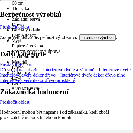
60 cm
Tloušťka
Bezpečnost výrobků
50 mm
Základní barva
Dřevo
Přeskočit oblast
Barevný odstín
Dub Artdeco
Zodpovědnost za bezpečnost výrobku viz
.
informace výrobce
Výplň
Papírová voština
Povrch/Povrchová úprava
Další kategorie
Opatřeno fólií
Materiál
Přeskočit seznam
Dřevo
Dřevo, okna a dveře
Interiérové dveře a zárubně
Interiérové dveře
Orientace
Interiérové dveře dekor dřevo
Interiérové dveře dekor dřevo plné
Levá
Interiérové dveře dekor dřevo prosklené
EAN
8595101087965
Zákaznická hodnocení
Přeskočit oblast
Hodnocení mohou být napsána i od zákazníků, kteří zboží
prokazatelně nepoužili nebo nekoupili.