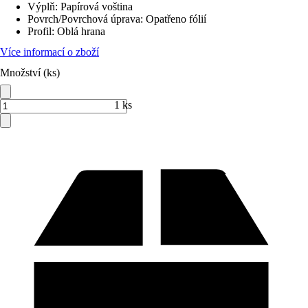
Výplň
:
Papírová voština
Povrch/Povrchová úprava
:
Opatřeno fólií
Profil
:
Oblá hrana
Více informací o zboží
Množství (ks)
1 ks