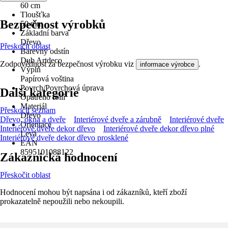
60 cm
Tloušťka
Bezpečnost výrobků
50 mm
Základní barva
Dřevo
Přeskočit oblast
Barevný odstín
Dub Artdeco
Zodpovědnost za bezpečnost výrobku viz
.
informace výrobce
Výplň
Papírová voština
Povrch/Povrchová úprava
Další kategorie
Opatřeno fólií
Materiál
Přeskočit seznam
Dřevo
Dřevo, okna a dveře
Interiérové dveře a zárubně
Interiérové dveře
Orientace
Interiérové dveře dekor dřevo
Interiérové dveře dekor dřevo plné
Levá
Interiérové dveře dekor dřevo prosklené
EAN
8595101088122
Zákaznická hodnocení
Přeskočit oblast
Hodnocení mohou být napsána i od zákazníků, kteří zboží
prokazatelně nepoužili nebo nekoupili.