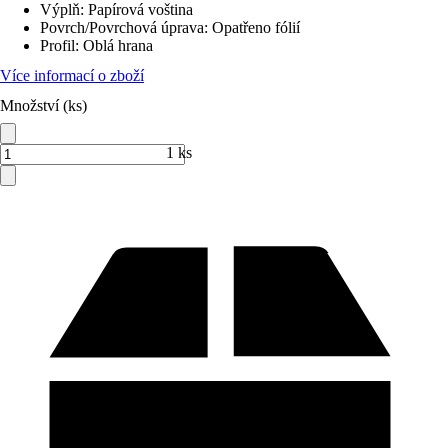
Výplň
:
Papírová voština
Povrch/Povrchová úprava
:
Opatřeno fólií
Profil
:
Oblá hrana
Více informací o zboží
Množství (ks)
1 ks