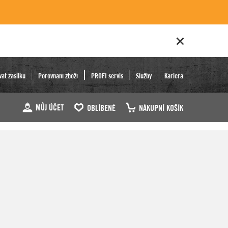
vat zásilku
Porovnání zboží
PROFI servis
Služby
Kariéra
MŮJ ÚČET
OBLÍBENÉ
NÁKUPNÍ KOŠÍK