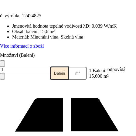
č. výrobku
12424825
Jmenovitá hodnota tepelné vodivosti λD
:
0,039 W/mK
Obsah balení
:
15,6 m²
Materiál
:
Minerální vlna, Skelná vlna
Více informací o zboží
Množství (Balení)
odpovídá
1 Balení
Balení
m²
15,600 m²