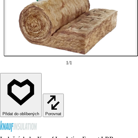
1
/
1
Porovnat