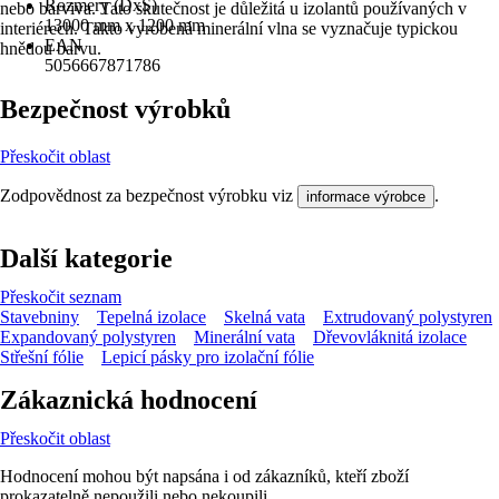
Rozmery (DxŠ)
nebo barviva. Tato skutečnost je důležitá u izolantů používaných v
13000 mm x 1200 mm
interiérech. Takto vyrobená minerální vlna se vyznačuje typickou
EAN
hnědou barvu.
5056667871786
Bezpečnost výrobků
Přeskočit oblast
Zodpovědnost za bezpečnost výrobku viz
.
informace výrobce
Další kategorie
Přeskočit seznam
Stavebniny
Tepelná izolace
Skelná vata
Extrudovaný polystyren
Expandovaný polystyren
Minerální vata
Dřevovláknitá izolace
Střešní fólie
Lepicí pásky pro izolační fólie
Zákaznická hodnocení
Přeskočit oblast
Hodnocení mohou být napsána i od zákazníků, kteří zboží
prokazatelně nepoužili nebo nekoupili.