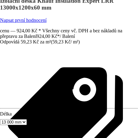
Izolační deska Knauf Insulation Expert LRR
13000x1200x60 mm
Napsat první hodnocení
cenu — 924,00 Kč * Všechny ceny vč. DPH a bez nákladů na
přepravu za Balení
924,00 Kč
*
/
Balení
Odpovídá 59,23 Kč za m²
(
59,23 Kč
/
m²
)
Délka