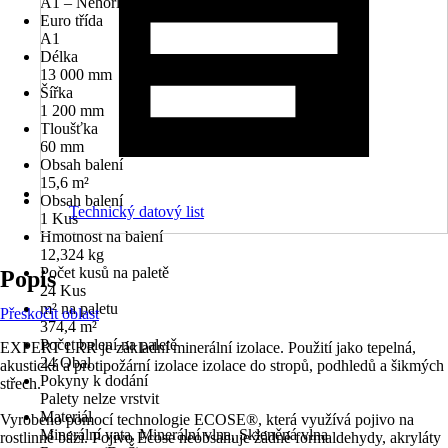
A1 – Nehořlavé (bez hořlavých součástí)
Euro třída
A1
Délka
13 000 mm
Šířka
1 200 mm
Tloušťka
60 mm
Obsah balení
15,6 m²
Obsah balení
Technický datový list
1 Kus
Hmotnost na balení
12,324 kg
Počet kusů na paletě
Popis
24 Kus
m² na paletu
Přeskočit oblast
374,4 m²
Počet balení na paletě
EXPERT LRR je základní minerální izolace. Použití jako tepelná,
24 Obal
akustická a protipožární izolace izolace do stropů, podhledů a šikmých
Pokyny k dodání
střech.
Palety nelze vrstvit
Materiál
Vyrobeno pomocí technologie ECOSE®, která využívá pojivo na
Minerální vata, Minerální vlna, Skleněná vlna
rostlinné bázi. Pojivo Ecose neobsahuje žádné formaldehydy, akryláty