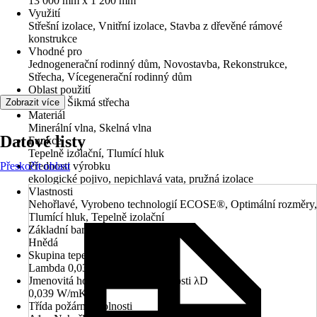
13 000 mm x 1 200 mm
Využití
Střešní izolace, Vnitřní izolace, Stavba z dřevěné rámové
konstrukce
Vhodné pro
Jednogenerační rodinný dům, Novostavba, Rekonstrukce,
Střecha, Vícegenerační rodinný dům
Oblast použití
Střecha, Šikmá střecha
Zobrazit více
Materiál
Minerální vlna, Skelná vlna
Datové listy
Funkce
Tepelně izolační, Tlumící hluk
Přeskočit oblast
Přednosti výrobku
ekologické pojivo, nepichlavá vata, pružná izolace
Vlastnosti
Nehořlavé, Vyrobeno technologií ECOSE®, Optimální rozměry,
Tlumící hluk, Tepelně izolační
Základní barva
Hnědá
Skupina tepelné vodivosti
Lambda 0,039
Jmenovitá hodnota tepelné vodivosti λD
0,039 W/mK
Třída požární odolnosti