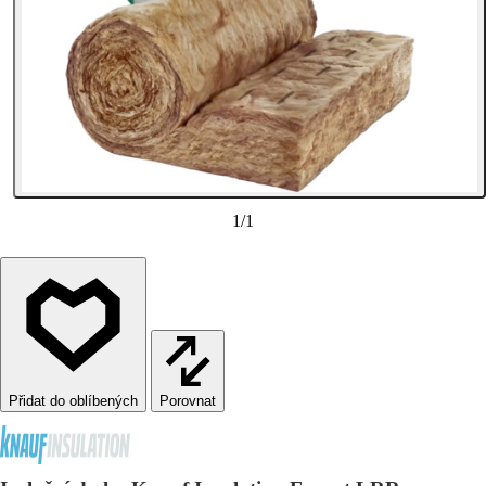
1
/
1
Porovnat