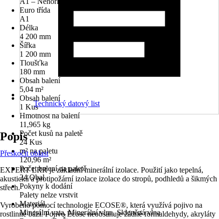
A1 – Nehořlavé (bez hořlavých součástí)
Euro třída
A1
Délka
4 200 mm
Šířka
1 200 mm
Tloušťka
180 mm
Obsah balení
5,04 m²
Obsah balení
Technický datový list
1 Kus
Hmotnost na balení
11,965 kg
Počet kusů na paletě
Popis
24 Kus
m² na paletu
Přeskočit oblast
120,96 m²
Počet balení na paletě
EXPERT LRR je základní minerální izolace. Použití jako tepelná,
24 Obal
akustická a protipožární izolace izolace do stropů, podhledů a šikmých
Pokyny k dodání
střech.
Palety nelze vrstvit
Materiál
Vyrobeno pomocí technologie ECOSE®, která využívá pojivo na
Minerální vata, Minerální vlna, Skleněná vlna
rostlinné bázi. Pojivo Ecose neobsahuje žádné formaldehydy, akryláty