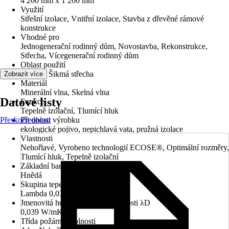
4 200 mm x 1 200 mm
Využití
Střešní izolace, Vnitřní izolace, Stavba z dřevěné rámové
konstrukce
Vhodné pro
Jednogenerační rodinný dům, Novostavba, Rekonstrukce,
Střecha, Vícegenerační rodinný dům
Oblast použití
Střecha, Šikmá střecha
Zobrazit více
Materiál
Minerální vlna, Skelná vlna
Datové listy
Funkce
Tepelně izolační, Tlumící hluk
Přeskočit oblast
Přednosti výrobku
ekologické pojivo, nepichlavá vata, pružná izolace
Vlastnosti
Nehořlavé, Vyrobeno technologií ECOSE®, Optimální rozměry,
Tlumící hluk, Tepelně izolační
Základní barva
Hnědá
Skupina tepelné vodivosti
Lambda 0,039
Jmenovitá hodnota tepelné vodivosti λD
0,039 W/mK
Třída požární odolnosti