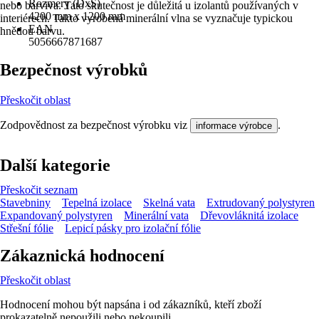
Rozmery (DxŠ)
nebo barviva. Tato skutečnost je důležitá u izolantů používaných v
4200 mm x 1200 mm
interiérech. Takto vyrobená minerální vlna se vyznačuje typickou
EAN
hnědou barvu.
5056667871687
Bezpečnost výrobků
Přeskočit oblast
Zodpovědnost za bezpečnost výrobku viz
.
informace výrobce
Další kategorie
Přeskočit seznam
Stavebniny
Tepelná izolace
Skelná vata
Extrudovaný polystyren
Expandovaný polystyren
Minerální vata
Dřevovláknitá izolace
Střešní fólie
Lepicí pásky pro izolační fólie
Zákaznická hodnocení
Přeskočit oblast
Hodnocení mohou být napsána i od zákazníků, kteří zboží
prokazatelně nepoužili nebo nekoupili.