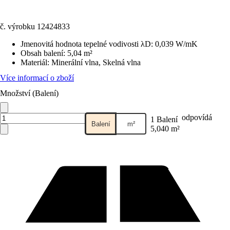
č. výrobku
12424833
Jmenovitá hodnota tepelné vodivosti λD
:
0,039 W/mK
Obsah balení
:
5,04 m²
Materiál
:
Minerální vlna, Skelná vlna
Více informací o zboží
Množství (Balení)
odpovídá
1 Balení
Balení
m²
5,040 m²