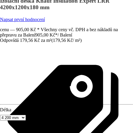
Izolační deska Knauf Insulation Expert LRR
4200x1200x180 mm
Napsat první hodnocení
cenu — 905,00 Kč * Všechny ceny vč. DPH a bez nákladů na
přepravu za Balení
905,00 Kč
*
/
Balení
Odpovídá 179,56 Kč za m²
(
179,56 Kč
/
m²
)
Délka