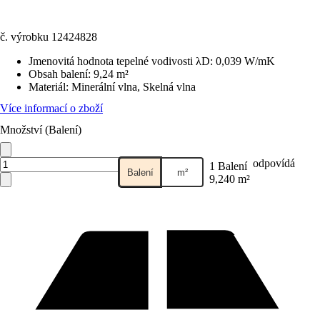
č. výrobku
12424828
Jmenovitá hodnota tepelné vodivosti λD
:
0,039 W/mK
Obsah balení
:
9,24 m²
Materiál
:
Minerální vlna, Skelná vlna
Více informací o zboží
Množství (Balení)
odpovídá
1 Balení
Balení
m²
9,240 m²