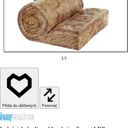
1
/
1
Porovnat