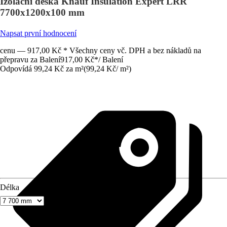
Izolační deska Knauf Insulation Expert LRR
7700x1200x100 mm
Napsat první hodnocení
cenu — 917,00 Kč * Všechny ceny vč. DPH a bez nákladů na
přepravu za Balení
917,00 Kč
*
/
Balení
Odpovídá 99,24 Kč za m²
(
99,24 Kč
/
m²
)
Délka