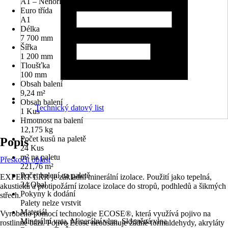
A1 – Nehořlavé (bez hořlavých součástí)
Euro třída
A1
Délka
7 700 mm
Šířka
1 200 mm
Tloušťka
100 mm
Obsah balení
9,24 m²
Obsah balení
Technický datový list
1 Kus
Hmotnost na balení
12,175 kg
Počet kusů na paletě
Popis
24 Kus
m² na paletu
Přeskočit oblast
221,76 m²
Počet balení na paletě
EXPERT LRR je základní minerální izolace. Použití jako tepelná,
24 Obal
akustická a protipožární izolace izolace do stropů, podhledů a šikmých
Pokyny k dodání
střech.
Palety nelze vrstvit
Materiál
Vyrobeno pomocí technologie ECOSE®, která využívá pojivo na
Minerální vata, Minerální vlna, Skleněná vlna
rostlinné bázi. Pojivo Ecose neobsahuje žádné formaldehydy, akryláty