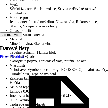
7 700 mm x 1 200 mm
Využití
Střešní izolace, Vnitřní izolace, Stavba z dřevěné rámové
konstrukce
Vhodné pro
Jednogenerační rodinný dům, Novostavba, Rekonstrukce,
Střecha, Vícegenerační rodinný dům
Oblast použití
Střecha, Šikmá střecha
Zobrazit více
Materiál
Minerální vlna, Skelná vlna
Datové listy
Funkce
Tepelně izolační, Tlumící hluk
Přeskočit oblast
Přednosti výrobku
ekologické pojivo, nepichlavá vata, pružná izolace
Vlastnosti
Nehořlavé, Vyrobeno technologií ECOSE®, Optimální rozměry,
Tlumící hluk, Tepelně izolační
Základní barva
Hnědá
Skupina tepelné vodivosti
Lambda 0,039
Jmenovitá hodnota tepelné vodivosti λD
0,039 W/mK
Třída požární odolnosti