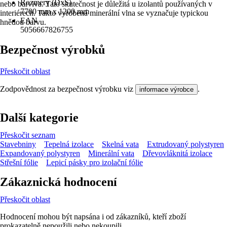
Rozmery (DxŠ)
nebo barviva. Tato skutečnost je důležitá u izolantů používaných v
7700 mm x 1200 mm
interiérech. Takto vyrobená minerální vlna se vyznačuje typickou
EAN
hnědou barvu.
5056667826755
Bezpečnost výrobků
Přeskočit oblast
Zodpovědnost za bezpečnost výrobku viz
.
informace výrobce
Další kategorie
Přeskočit seznam
Stavebniny
Tepelná izolace
Skelná vata
Extrudovaný polystyren
Expandovaný polystyren
Minerální vata
Dřevovláknitá izolace
Střešní fólie
Lepicí pásky pro izolační fólie
Zákaznická hodnocení
Přeskočit oblast
Hodnocení mohou být napsána i od zákazníků, kteří zboží
prokazatelně nepoužili nebo nekoupili.