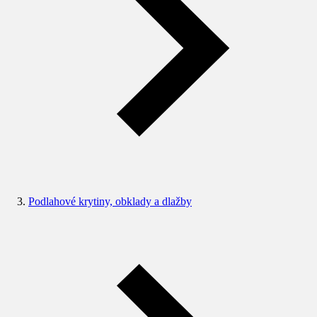
Podlahové krytiny, obklady a dlažby