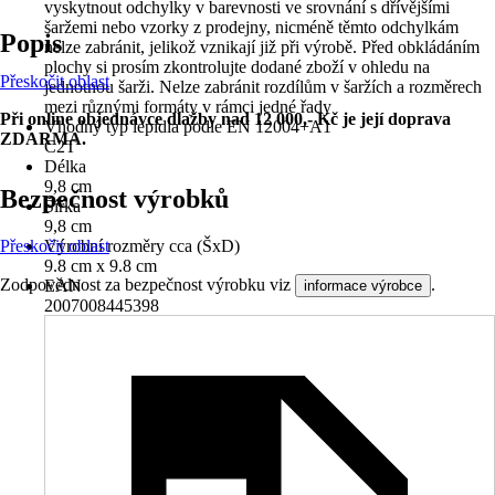
vyskytnout odchylky v barevnosti ve srovnání s dřívějšími
šaržemi nebo vzorky z prodejny, nicméně těmto odchylkám
Popis
nelze zabránit, jelikož vznikají již při výrobě. Před obkládáním
plochy si prosím zkontrolujte dodané zboží v ohledu na
Přeskočit oblast
jednotnou šarži. Nelze zabránit rozdílům v šaržích a rozměrech
mezi různými formáty v rámci jedné řady
Při online objednávce dlažby nad 12 000,- Kč je její doprava
Vhodný typ lepidla podle EN 12004+A1
ZDARMA.
C2T
Délka
9,8 cm
Bezpečnost výrobků
Šířka
9,8 cm
Přeskočit oblast
Výrobní rozměry cca (ŠxD)
9.8 cm x 9.8 cm
Zodpovědnost za bezpečnost výrobku viz
.
EAN
informace výrobce
2007008445398