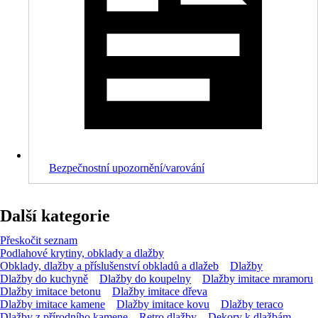
Bezpečnostní upozornění/varování
Další kategorie
Přeskočit seznam
Podlahové krytiny, obklady a dlažby
Obklady, dlažby a příslušenství obkladů a dlažeb
Dlažby
Dlažby do kuchyně
Dlažby do koupelny
Dlažby imitace mramoru
Dlažby imitace betonu
Dlažby imitace dřeva
Dlažby imitace kamene
Dlažby imitace kovu
Dlažby teraco
Dlažby z přírodního kamene
Retro dlažby
Dekory k dlažbám