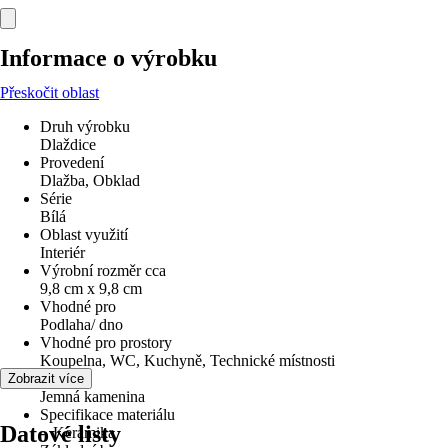
Informace o výrobku
Přeskočit oblast
Druh výrobku
Dlaždice
Provedení
Dlažba, Obklad
Série
Bílá
Oblast využití
Interiér
Výrobní rozměr cca
9,8 cm x 9,8 cm
Vhodné pro
Podlaha/ dno
Vhodné pro prostory
Koupelna, WC, Kuchyně, Technické místnosti
Materiál
Zobrazit více
Jemná kamenina
Specifikace materiálu
Datové listy
-, Keramika