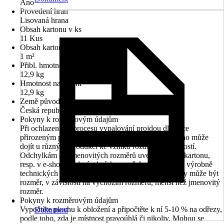
Ano
Provedení hran
Lisovaná hrana
Obsah kartonu v ks
11 Kus
Obsah kartonu v m2
1 m²
Přibl. hmotnost na m²
12,9 kg
Hmotnost na balení
12,9 kg
Země původu
Česká republika
Pokyny k rozměrovým údajům
Při ochlazení po procesu vypalování projdou dlaždice
přirozeným procesem smršťování, v důsledku kterého může
dojít u různých produkcí ke vzniku rozdílných velikostí.
Odchylkám od jmenovitých rozměrů uvedených na kartonu,
resp. v e-shopu, od výrobních rozměrů proto nelze z výrobně
technických důvodů zabránit. U rektifikované dlažby může být
rozměr, v závislosti na výchozím rozměru, menší než jmenovitý
rozměr.
Pokyny k rozměrovým údajům
Vypočtěte plochu k obložení a připočtěte k ní 5-10 % na odřezy,
Dokument
podle toho, zda je místnost pravoúhlá či nikoliv. Mohou se