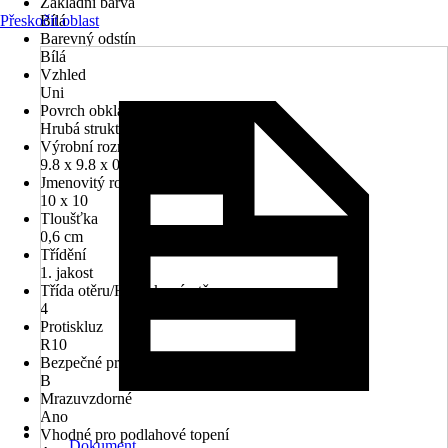
Základní barva
Přeskočit oblast
Bílá
Barevný odstín
Bílá
Vzhled
Uni
Povrch obkladů/dlažeb
Hrubá struktura
Výrobní rozměry ŠxDxT v cm
9.8 x 9.8 x 0.6 cm
Jmenovitý rozměr v cm
10 x 10
Tloušťka
0,6 cm
Třídění
1. jakost
Třída otěru/Hloubkový otěr
4
Protiskluz
R10
Bezpečné pro chůzi (na boso)
B
Mrazuvzdorné
Ano
Vhodné pro podlahové topení
Dokument