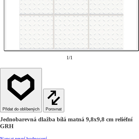
1
/
1
Porovnat
Jednobarevná dlažba bílá matná 9,8x9,8 cm reliéfní
GRH
Napsat první hodnocení