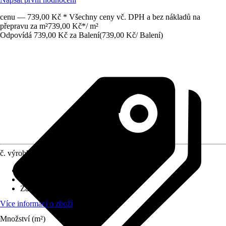
cenu — 739,00 Kč * Všechny ceny vč. DPH a bez nákladů na
přepravu za m²
739,00 Kč
*
/
m²
Odpovídá 739,00 Kč za Balení
(
739,00 Kč
/
Balení
)
č. výrobku
10452206
Povrch obkladů/dlažeb
:
Hrubá struktura
Materiál
:
Jemná kamenina
Základní barva
:
Bílá
Více informací o zboží
Množství (m²)