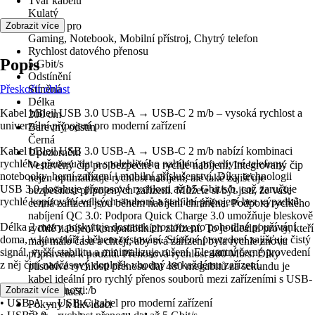
Tvar kabelu
Kulatý
Vhodné pro
Zobrazit více
Gaming, Notebook, Mobilní přístroj, Chytrý telefon
Rychlost datového přenosu
Popis
5 Gbit/s
Odstínění
Přeskočit oblast
Stíněná
Délka
Kabel bBleil USB 3.0 USB-A → USB-C 2 m/b – vysoká rychlost a
200 cm
univerzální připojení pro moderní zařízení
Barevný odstín
Černá
Kabel bBleil USB 3.0 USB-A → USB-C 2 m/b nabízí kombinaci
Upozornění
rychlého přenosu dat a spolehlivého nabíjení pro chytré telefony,
Vestavěný čip pro bezpečné a rychlé nabíjení: Integrovaný čip
notebooky, herní zařízení i mobilní příslušenství. Díky technologii
nejen optimalizuje rychlost nabíjení, ale také zajišťuje
USB 3.0 dosahuje přenosové rychlosti až b5 Gbit/s/b, což zaručuje
bezpečnost připojených zařízení. Můžete si být jisti, že vaše
rychlé kopírování velkých souborů a stabilní připojení bez výpadků.
cenná zařízení jsou během nabíjení chráněna. Podpora rychlého
nabíjení QC 3.0: Podpora Quick Charge 3.0 umožňuje bleskově
Délka 2 metry poskytuje dostatek prostoru pro pohodlné používání
rychlé nabíjení kompatibilních zařízení. To je ideální pro ty, kteří
doma, v kanceláři i během cestování. Stíněné provedení zajišťuje čistý
mají málo času a chtějí, aby svá zařízení byla rychle znovu
signál, vyšší stabilitu a minimalizuje rušení. Elegantní černé provedení
připravena k použití. Přenosová rychlost 480 Mb/s: Díky
z něj činí nadčasový doplněk vhodný ke každému zařízení.
působivé rychlosti přenosu dat 480 megabitů za sekundu je
kabel ideální pro rychlý přenos souborů mezi zařízeními s USB-
bKlíčové vlastnosti:/b
Zobrazit více
C a počítači.
• USB-A → USB-C kabel pro moderní zařízení
Pokyny k likvidaci