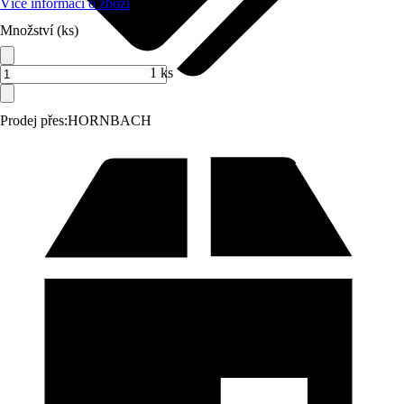
Více informací o zboží
Množství (ks)
1 ks
Prodej přes:
HORNBACH