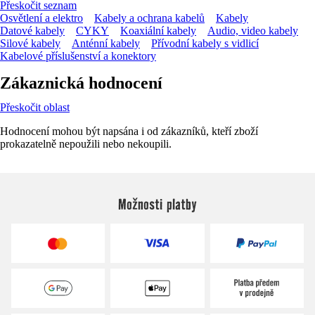
Přeskočit seznam
Osvětlení a elektro
Kabely a ochrana kabelů
Kabely
Datové kabely
CYKY
Koaxiální kabely
Audio, video kabely
Silové kabely
Anténní kabely
Přívodní kabely s vidlicí
Kabelové příslušenství a konektory
Zákaznická hodnocení
Přeskočit oblast
Hodnocení mohou být napsána i od zákazníků, kteří zboží
prokazatelně nepoužili nebo nekoupili.
Možnosti platby