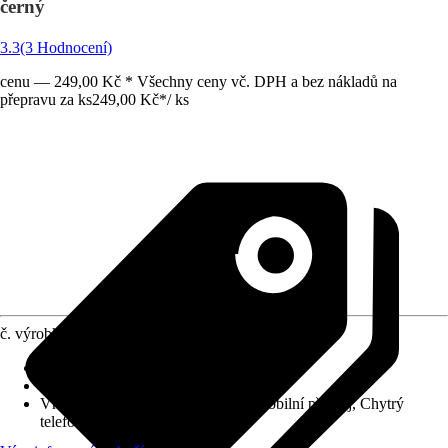
černý
3.3
(3 Hodnocení)
cenu — 249,00 Kč * Všechny ceny vč. DPH a bez nákladů na
přepravu za ks
249,00 Kč
*
/
ks
č. výrobku
12052845
Druh výrobku
:
Kabel, Připojovací kabel
Provedení
:
USB prodlužovací kabel
Vhodné pro
:
Gaming, Notebook, Mobilní přístroj, Chytrý
telefon