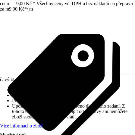
cenu — 9,00 Kč * Všechny ceny vč. DPH a bez nákladů na přepravu
za m
9,00 Kč
*
/
m
č. výrobku
7769472
Provedení
:
Žilový vodič
Jednotka
:
metr
Průřez vodičů
:
1,5 mm²
Upozornění: toto zboží bylo vyrobeno dle vašeho zadání. Z
tohoto důvodu nemůžete odstoupit od smlouvy ani nemůžete
zboží společnosti Hornbach vrátit.
Více informací o zboží
Množství (m)