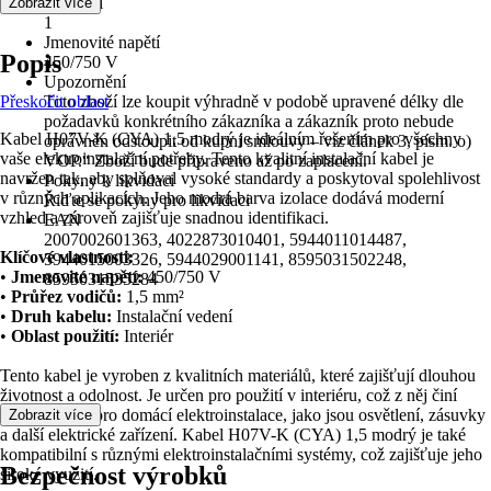
Počet žil
Zobrazit více
1
Jmenovité napětí
Popis
450/750 V
Upozornění
Přeskočit oblast
Toto zboží lze koupit výhradně v podobě upravené délky dle
požadavků konkrétního zákazníka a zákazník proto nebude
Kabel H07V-K (CYA) 1,5 modrý je ideálním řešením pro všechny
oprávněn odstoupit od kupní smlouvy – viz článek 3, písm. o)
vaše elektroinstalační potřeby. Tento kvalitní instalační kabel je
VOP.“ Zboží bude připraveno až po zaplacení.
navržen tak, aby splňoval vysoké standardy a poskytoval spolehlivost
Pokyny k likvidaci
v různých aplikacích. Jeho modrá barva izolace dodává moderní
Řiďte se pokyny pro likvidaci
vzhled a zároveň zajišťuje snadnou identifikaci.
EAN
2007002601363, 4022873010401, 5944011014487,
Klíčové vlastnosti:
5944015003326, 5944029001141, 8595031502248,
•
Jmenovité napětí:
450/750 V
8595031535284
•
Průřez vodičů:
1,5 mm²
•
Druh kabelu:
Instalační vedení
•
Oblast použití:
Interiér
Tento kabel je vyroben z kvalitních materiálů, které zajišťují dlouhou
životnost a odolnost. Je určen pro použití v interiéru, což z něj činí
ideální volbu pro domácí elektroinstalace, jako jsou osvětlení, zásuvky
Zobrazit více
a další elektrické zařízení. Kabel H07V-K (CYA) 1,5 modrý je také
kompatibilní s různými elektroinstalačními systémy, což zajišťuje jeho
Bezpečnost výrobků
široké využití.