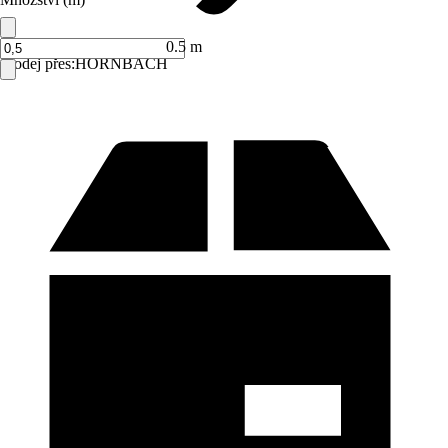
0.5 m
Prodej přes:
HORNBACH