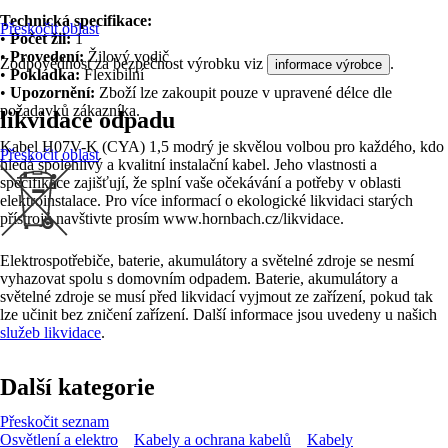
Technická specifikace:
Přeskočit oblast
•
Počet žil:
1
•
Provedení:
Žilový vodič
Zodpovědnost za bezpečnost výrobku viz
.
informace výrobce
•
Pokládka:
Flexibilní
•
Upozornění:
Zboží lze zakoupit pouze v upravené délce dle
požadavků zákazníka.
likvidace odpadu
Kabel H07V-K (CYA) 1,5 modrý je skvělou volbou pro každého, kdo
Přeskočit oblast
hledá spolehlivý a kvalitní instalační kabel. Jeho vlastnosti a
specifikace zajišťují, že splní vaše očekávání a potřeby v oblasti
elektroinstalace. Pro více informací o ekologické likvidaci starých
přístrojů navštivte prosím www.hornbach.cz/likvidace.
Elektrospotřebiče, baterie, akumulátory a světelné zdroje se nesmí
vyhazovat spolu s domovním odpadem. Baterie, akumulátory a
světelné zdroje se musí před likvidací vyjmout ze zařízení, pokud tak
lze učinit bez zničení zařízení. Další informace jsou uvedeny u našich
služeb likvidace
.
Další kategorie
Přeskočit seznam
Osvětlení a elektro
Kabely a ochrana kabelů
Kabely