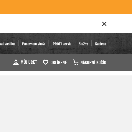
vat zásilku
Porovnání zboží
PROFI servis
Služby
Kariéra
MŮJ ÚČET
OBLÍBENÉ
NÁKUPNÍ KOŠÍK