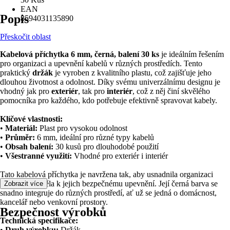
EAN
Popis
8594031135890
Přeskočit oblast
Kabelová příchytka 6 mm, černá, balení 30 ks
je ideálním řešením
pro organizaci a upevnění kabelů v různých prostředích. Tento
praktický
držák
je vyroben z kvalitního plastu, což zajišťuje jeho
dlouhou životnost a odolnost. Díky svému univerzálnímu designu je
vhodný jak pro
exteriér
, tak pro
interiér
, což z něj činí skvělého
pomocníka pro každého, kdo potřebuje efektivně spravovat kabely.
Klíčové vlastnosti:
•
Materiál:
Plast pro vysokou odolnost
•
Průměr:
6 mm, ideální pro různé typy kabelů
•
Obsah balení:
30 kusů pro dlouhodobé použití
•
Všestranné využití:
Vhodné pro exteriér i interiér
Tato kabelová příchytka je navržena tak, aby usnadnila organizaci
kabelů a přispěla k jejich bezpečnému upevnění. Její černá barva se
Zobrazit více
snadno integruje do různých prostředí, ať už se jedná o domácnost,
kancelář nebo venkovní prostory.
Bezpečnost výrobků
Technická specifikace:
•
Druh výrobku:
Držák