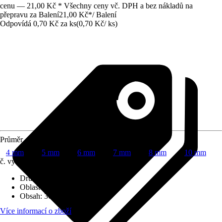
cenu — 21,00 Kč * Všechny ceny vč. DPH a bez nákladů na
přepravu za Balení
21,00 Kč
*
/
Balení
Odpovídá 0,70 Kč za ks
(
0,70 Kč
/
ks
)
Průměr
4 mm
5 mm
6 mm
7 mm
8 mm
10 mm
č. výrobku
5562029
Druh výrobku
:
Držák
Oblast využití
:
Exteriér, Interiér
Obsah
:
30 Kus
Více informací o zboží