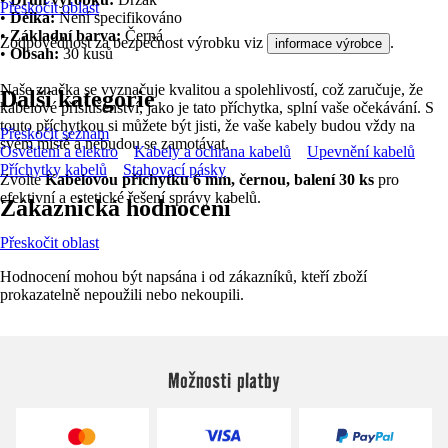
Přeskočit oblast
•
Délka:
Není specifikováno
•
Základní barva:
Černá
Zodpovědnost za bezpečnost výrobku viz
.
informace výrobce
•
Obsah:
30 kusů
Naše značka se vyznačuje kvalitou a spolehlivostí, což zaručuje, že
Další kategorie
kabelové příslušenství, jako je tato příchytka, splní vaše očekávání. S
touto příchytkou si můžete být jisti, že vaše kabely budou vždy na
Přeskočit seznam
svém místě a nebudou se zamotávat.
Osvětlení a elektro
Kabely a ochrana kabelů
Upevnění kabelů
Příchytky kabelů
Stahovací pásky
Zvolte
Kabelovou příchytku 6 mm, černou, balení 30 ks
pro
efektivní a estetické řešení správy kabelů.
Zákaznická hodnocení
Přeskočit oblast
Hodnocení mohou být napsána i od zákazníků, kteří zboží
prokazatelně nepoužili nebo nekoupili.
Možnosti platby