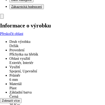
Zákaznická hodnocení
Informace o výrobku
Přeskočit oblast
Druh výrobku
Držák
Provedení
Příchytka na hřebík
Oblast využití
Exteriér, Interiér
Využití
Spojení, Upevnění
Průměr
6 mm
Materiál
Plast
Základní barva
Černá
Obsah
Zobrazit více
30 Kus