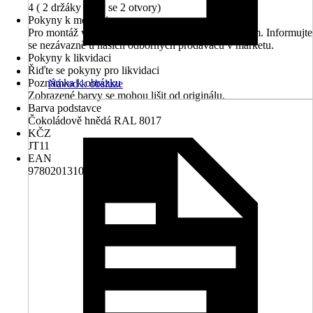
4 ( 2 držáky vždy se 2 otvory)
Pokyny k montáži
Pro montáž využijte náš montážní servis odborníkem. Informujte
se nezávazně u našich odborných prodavačů v marketu.
Pokyny k likvidaci
Řiďte se pokyny pro likvidaci
Poznámka k obrázku
Návod k obsluze
Zobrazené barvy se mohou lišit od originálu.
Barva podstavce
Čokoládově hnědá RAL 8017
KČZ
JT11
EAN
9780201310658