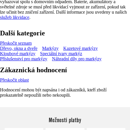
vyhazovat spolu s domovním odpadem. Baterie, akumulátory a
světelné zdroje se musí před likvidací vyjmout ze zařízení, pokud tak
lze učinit bez zničení zařízení. Další informace jsou uvedeny u našich
služeb likvidace
.
Další kategorie
Přeskočit seznam
Dřevo, okna a dveře
Markýzy
Kazetové markýzy
Kloubové markýzy
Speciální tvary markýz
Příslušenství pro markýzy
Náhradní díly pro markýzy
Zákaznická hodnocení
Přeskočit oblast
Hodnocení mohou být napsána i od zákazníků, kteří zboží
prokazatelně nepoužili nebo nekoupili.
Možnosti platby