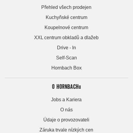
Přehled všech prodejen
Kuchyňské centrum
Koupelnové centrum
XXL centrum obkladů a dlažeb
Drive - In
Self-Scan
Hornbach Box
O HORNBACHu
Jobs a Kariera
O nás
Údaje o provozovateli
Záruka trvale nízkých cen