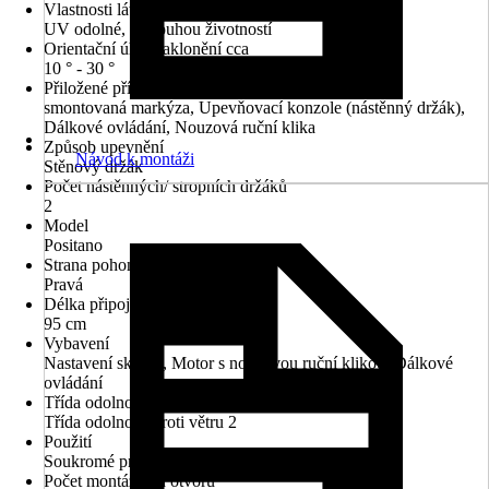
Vlastnosti látky
UV odolné, S dlouhou životností
Orientační úhel naklonění cca
10 ° - 30 °
Přiložené příslušenství
smontovaná markýza, Upevňovací konzole (nástěnný držák),
Dálkové ovládání, Nouzová ruční klika
Způsob upevnění
Návod k montáži
Stěnový držák
Počet nástěnných/ stropních držáků
2
Model
Positano
Strana pohonu
Pravá
Délka připojovacího kabelu
95 cm
Vybavení
Nastavení sklonu, Motor s nouzovou ruční klikou, Dálkové
ovládání
Třída odolnosti proti větru
Třída odolnosti proti větru 2
Použití
Soukromé prostory
Počet montážních otvorů