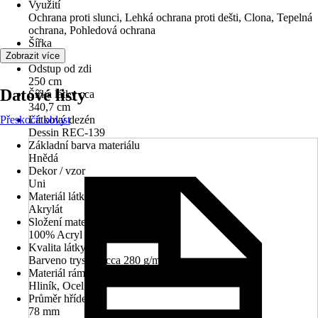
Využití
Ochrana proti slunci, Lehká ochrana proti dešti, Clona, Tepelná
ochrana, Pohledová ochrana
Šířka
360 cm
Zobrazit více
Odstup od zdi
250 cm
Datové listy
Šířka látky cca
340,7 cm
Přeskočit oblast
Látkový dezén
Dessin REC-139
Základní barva materiálu
Hnědá
Dekor / vzor
Uni
Materiál látky
Akrylát
Složení materiálu
100% Acryl
Kvalita látky
Barveno tryskou cca 280 g/m²
Materiál rámu
Hliník, Ocel
Průměr hřídele
78 mm