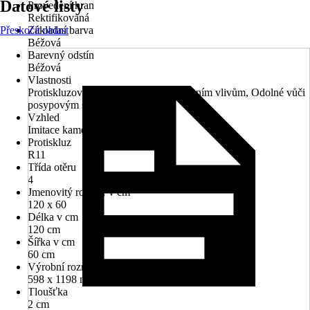
Datové listy
Provedení hran
Rektifikovaná
Přeskočit oblast
Základní barva
Béžová
Barevný odstín
Béžová
Vlastnosti
Protiskluzové, Odolný vůči povětrnostním vlivům, Odolné vůči
posypovým solím
Vzhled
Imitace kamene
Protiskluz
R11
Třída otěru
4
Jmenovitý rozměr v cm
120 x 60
Délka v cm
120 cm
Šířka v cm
60 cm
Výrobní rozměr (dxš)
598 x 1198 mm
Tloušťka
2 cm