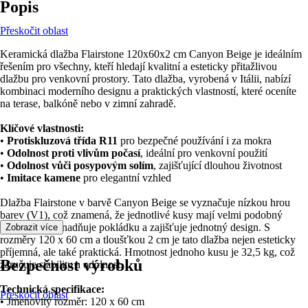
Popis
Přeskočit oblast
Keramická dlažba Flairstone 120x60x2 cm Canyon Beige je ideálním
řešením pro všechny, kteří hledají kvalitní a esteticky přitažlivou
dlažbu pro venkovní prostory. Tato dlažba, vyrobená v Itálii, nabízí
kombinaci moderního designu a praktických vlastností, které oceníte
na terase, balkóně nebo v zimní zahradě.
Klíčové vlastnosti:
•
Protiskluzová třída R11
pro bezpečné používání i za mokra
•
Odolnost proti vlivům počasí
, ideální pro venkovní použití
•
Odolnost vůči posypovým solím
, zajišťující dlouhou životnost
•
Imitace kamene
pro elegantní vzhled
Dlažba Flairstone v barvě Canyon Beige se vyznačuje nízkou hrou
barev (V1), což znamená, že jednotlivé kusy mají velmi podobný
vzhled, což usnadňuje pokládku a zajišťuje jednotný design. S
Zobrazit více
rozměry 120 x 60 cm a tloušťkou 2 cm je tato dlažba nejen esteticky
příjemná, ale také praktická. Hmotnost jednoho kusu je 32,5 kg, což
Bezpečnost výrobků
zaručuje stabilitu a odolnost.
Technická specifikace:
Přeskočit oblast
• Jmenovitý rozměr: 120 x 60 cm