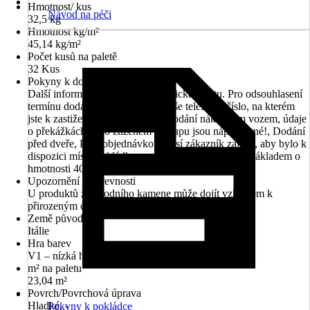
Hmotnost/ kus
Návod na péči
32,5 kg
Hmotnost kg/m²
45,14 kg/m²
Počet kusů na paletě
32 Kus
Pokyny k dodání
Další informace naleznete v technickém listu. Pro odsouhlasení
termínu dodání prosím uveďte Vaše telefonní číslo, na kterém
jste k zastižení v průběhu dne., Dodání nákladním vozem, údaje
o překážkách nebo ztíženém přístupu jsou nápomocné!, Dodání
před dveře, Před objednávkou musí zákazník zajistit, aby bylo k
dispozici místo vykládky pro nákladní automobil s nákladem o
hmotnosti 40 tun.
Upozornění k barevnosti
U produktů z přírodního kamene může dojít vzhledem k
přirozeným odlišnostem k barevným odchylkám.
Země původu
Itálie
Hra barev
V1 – nízká hra barev
m² na paletu
23,04 m²
Povrch/Povrchová úprava
Hladké, -
Pokyny k pokládce