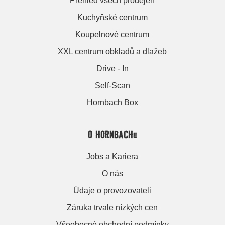
Přehled všech prodejen
Kuchyňské centrum
Koupelnové centrum
XXL centrum obkladů a dlažeb
Drive - In
Self-Scan
Hornbach Box
O HORNBACHu
Jobs a Kariera
O nás
Údaje o provozovateli
Záruka trvale nízkých cen
Všeobecné obchodní podmínky