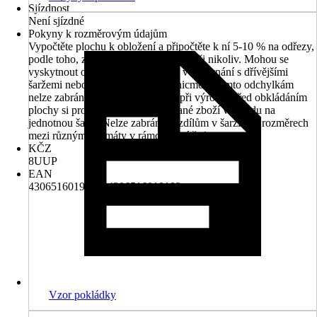
Sjízdnost
Není sjízdné
Pokyny k rozměrovým údajům
Vypočtěte plochu k obložení a připočtěte k ní 5-10 % na odřezy,
podle toho, zda je místnost pravoúhlá či nikoliv. Mohou se
vyskytnout odchylky v barevnosti ve srovnání s dřívějšími
šaržemi nebo vzorky z prodejny, nicméně těmto odchylkám
nelze zabránit, jelikož vznikají již při výrobě. Před obkládáním
plochy si prosím zkontrolujte dodané zboží v ohledu na
jednotnou šarži. Nelze zabránit rozdílům v šaržích a rozměrech
mezi různými formáty v rámci jedné řady
KČZ
8UUP
EAN
4306516019175, 4306516019182
Vzor pokládky