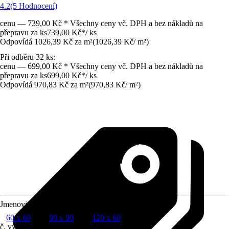
4.2
(5 Hodnocení)
cenu — 739,00 Kč * Všechny ceny vč. DPH a bez nákladů na
přepravu za ks
739,00 Kč
*
/
ks
Odpovídá 1026,39 Kč za m²
(
1026,39 Kč
/
m²
)
Při odběru 32 ks:
cenu — 699,00 Kč * Všechny ceny vč. DPH a bez nákladů na
přepravu za ks
699,00 Kč
*
/
ks
Odpovídá 970,83 Kč za m²
(
970,83 Kč
/
m²
)
Jmenovitý rozměr v cm
60 x 60
90 x 90
120 x 60
č. výrobku
12021927