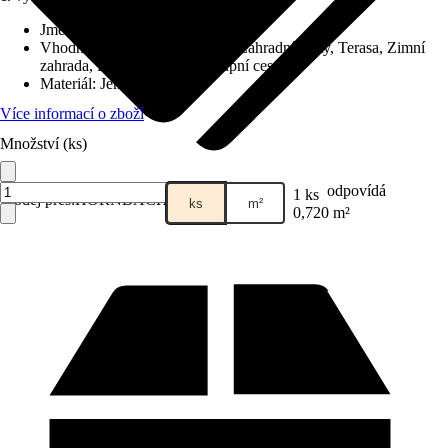
Jmenovitý rozměr v cm
:
120 x 60
Vhodné pro
:
Balkón, Zahrada, Zahradní cesty, Terasa, Zimní
zahrada, Přístupová cesta/vstupní cesta
Materiál
:
Jemná kamenina
Více informací o zboží
Množství (ks)
odpovídá
1 ks
Prodej přes:
HORNBACH
ks
m²
0,720 m²