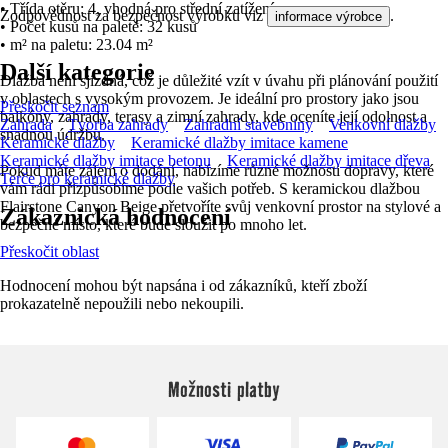
• Třída otěru: 4, vhodná pro střední zatížení
Zodpovědnost za bezpečnost výrobku viz
.
informace výrobce
• Počet kusů na paletě: 32 kusů
• m² na paletu: 23.04 m²
Další kategorie
Dlažba není sjízdná, což je důležité vzít v úvahu při plánování použití
v oblastech s vysokým provozem. Je ideální pro prostory jako jsou
Přeskočit seznam
balkóny, zahrady, terasy a zimní zahrady, kde oceníte její odolnost a
Zahrada
Tvorba zahrady
Zahradní stavebniny
Venkovní dlažby
snadnou údržbu.
Keramické dlažby
Keramické dlažby imitace kamene
Keramické dlažby imitace betonu
Keramické dlažby imitace dřeva
Pokud máte zájem o dodání, nabízíme různé možnosti dopravy, které
Terče pro keramické dlažby
vám rádi přizpůsobíme podle vašich potřeb. S keramickou dlažbou
Flairstone Canyon Beige přetvoříte svůj venkovní prostor na stylové a
Zákaznická hodnocení
bezpečné místo, které bude sloužit po mnoho let.
Přeskočit oblast
Hodnocení mohou být napsána i od zákazníků, kteří zboží
prokazatelně nepoužili nebo nekoupili.
Možnosti platby