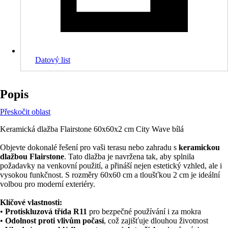
Datový list
Popis
Přeskočit oblast
Keramická dlažba Flairstone 60x60x2 cm City Wave bílá
Objevte dokonalé řešení pro vaši terasu nebo zahradu s
keramickou
dlažbou Flairstone
. Tato dlažba je navržena tak, aby splnila
požadavky na venkovní použití, a přináší nejen estetický vzhled, ale i
vysokou funkčnost. S rozměry 60x60 cm a tloušťkou 2 cm je ideální
volbou pro moderní exteriéry.
Klíčové vlastnosti:
•
Protiskluzová třída R11
pro bezpečné používání i za mokra
•
Odolnost proti vlivům počasí
, což zajišťuje dlouhou životnost