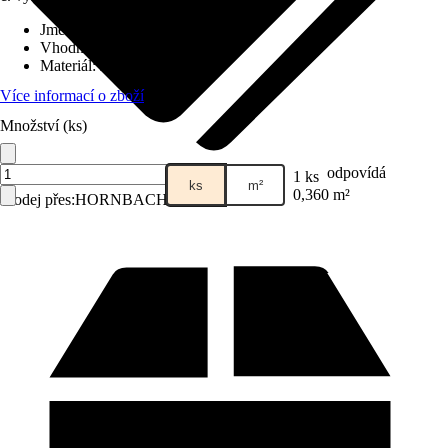
Jmenovitý rozměr v cm
:
60 x 60
Vhodné pro
:
Zahrada, Terasa
Materiál
:
Jemná kamenina
Více informací o zboží
Množství (ks)
odpovídá
1 ks
ks
m²
0,360 m²
Prodej přes:
HORNBACH