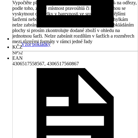
Vypočtěte plochu k obložení a připočtěte k ní 5-10 % na odřezy,
podle toho, zda je místnost pravoúhlá či nikoliv. Mohou se
vyskytnout odchylky v barevnosti ve srovnání s dřívějšími
šaržemi nebo vzorky z prodejny, nicméně těmto odchylkám
nelze zabránit, jelikož vznikají již při výrobě. Před obkládáním
plochy si prosím zkontrolujte dodané zboží v ohledu na
jednotnou šarži. Nelze zabránit rozdílům v šaržích a rozměrech
mezi různými formáty v rámci jedné řady
Vzor pokládky
KČZ
SP52
EAN
4306517558567, 4306517560867