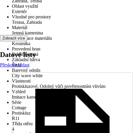
Zahrada, Terasa
Oblast využití
Exteriér
Vhodné pro prostory
Terasa, Zahrada
Materiál
Jemná kamenina
Specifikace materiálu
Zobrazit více
Keramika
Provedení hran
Datové listy
Rektifikovaná
Základní barva
Přeskočit oblast
Šedá
Barevný odstín
City wave white
Vlastnosti
Protiskluzové, Odolný vůči povětrnostním vlivům
Vzhled
Imitace kamene
Série
Cottage
Protiskluz
R11
Třída otěru
4