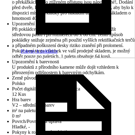
o překážkách nebo ztíženém přístupu jsou nápomocné!, Dodání
před dveře, Před objednávkou musí zákazník zajistit, aby bylo k
dispozici místo vykládky pro nákladní automobil s nákladem o
hmotnosti 40 tun.
Upozornění
Při pokládce na rektifikační terče doporučujeme použít
středovou patku i při rozměrech 60 x 60 cm. Tento způsob
pokládky snižuje zejména při použití vyšších rektifikačních terčů
a případném poškození desky riziko zranění při prolomení.
Pokud není tento výrobek ve vaší prodejně skladem, je možný
Pokyny k pokládce
odběr pouze po paletách. 1 paleta obsahuje 64 kusů.
Upozornění k barevnosti
U produktů z přírodního kamene může dojít vzhledem k
přirozeným odlišnostem k barevným odchylkám.
Země původu
Polsko
Počet digitálně tištěných dekorů cca
12 Kus
Hra barev
V2 – střední hra barev
m² na paletu
0 m²
Povrch/Povrchová úprava
Hladké, -
Pokyny k rozměrovým údajům