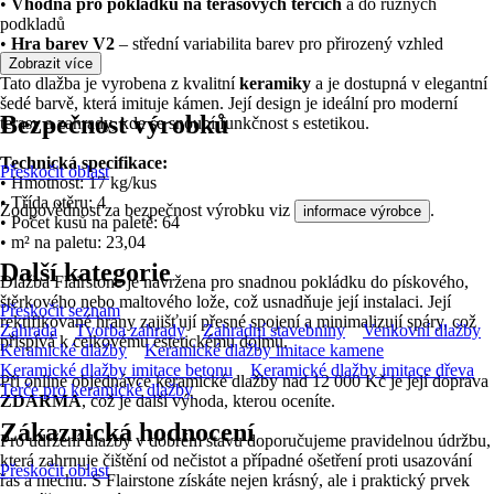
•
Vhodná pro pokládku na terasových terčích
a do různých
podkladů
•
Hra barev V2
– střední variabilita barev pro přirozený vzhled
Zobrazit více
Tato dlažba je vyrobena z kvalitní
keramiky
a je dostupná v elegantní
šedé barvě, která imituje kámen. Její design je ideální pro moderní
Bezpečnost výrobků
terasy a zahrady, kde se snoubí funkčnost s estetikou.
Technická specifikace:
Přeskočit oblast
• Hmotnost: 17 kg/kus
• Třída otěru: 4
Zodpovědnost za bezpečnost výrobku viz
.
informace výrobce
• Počet kusů na paletě: 64
• m² na paletu: 23,04
Další kategorie
Dlažba Flairstone je navržena pro snadnou pokládku do pískového,
štěrkového nebo maltového lože, což usnadňuje její instalaci. Její
Přeskočit seznam
rektifikované hrany zajišťují přesné spojení a minimalizují spáry, což
Zahrada
Tvorba zahrady
Zahradní stavebniny
Venkovní dlažby
přispívá k celkovému estetickému dojmu.
Keramické dlažby
Keramické dlažby imitace kamene
Keramické dlažby imitace betonu
Keramické dlažby imitace dřeva
Při online objednávce keramické dlažby nad 12 000 Kč je její doprava
Terče pro keramické dlažby
ZDARMA
, což je další výhoda, kterou oceníte.
Zákaznická hodnocení
Pro udržení dlažby v dobrém stavu doporučujeme pravidelnou údržbu,
která zahrnuje čištění od nečistot a případné ošetření proti usazování
Přeskočit oblast
řas a mechu. S Flairstone získáte nejen krásný, ale i praktický prvek