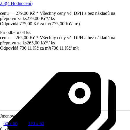
2.8
(4 Hodnocení)
cenu — 279,00 Kč * Všechny ceny vč. DPH a bez nákladů na
přepravu za ks
279,00 Kč
*
/
ks
Odpovídá 775,00 Kč za m²
(
775,00 Kč
/
m²
)
Při odběru 64 ks:
cenu — 265,00 Kč * Všechny ceny vč. DPH a bez nákladů na
přepravu za ks
265,00 Kč
*
/
ks
Odpovídá 736,11 Kč za m²
(
736,11 Kč
/
m²
)
Jmenovitý rozměr v cm
60 x 60
120 x 60
č. výrobku
10343977