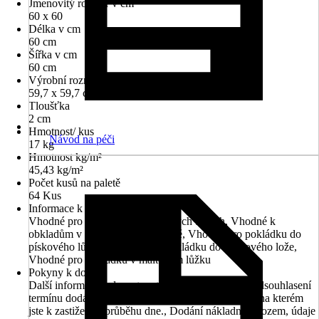
Jmenovitý rozměr v cm
60 x 60
Délka v cm
60 cm
Šířka v cm
60 cm
Výrobní rozměr (dxš)
59,7 x 59,7 cm
Tloušťka
2 cm
Hmotnost/ kus
Návod na péči
17 kg
Hmotnost kg/m²
45,43 kg/m²
Počet kusů na paletě
64 Kus
Informace k pokládce
Vhodné pro pokládku na terasových terčích, Vhodné k
obkladům v drenážní nosné vrstvě, Vhodné pro pokládku do
pískového lůžka, Vhodné pro pokládku do štěrkového lože,
Vhodné pro pokládku v maltovém lůžku
Pokyny k dodání
Další informace naleznete v technickém listu. Pro odsouhlasení
termínu dodání prosím uveďte Vaše telefonní číslo, na kterém
jste k zastižení v průběhu dne., Dodání nákladním vozem, údaje