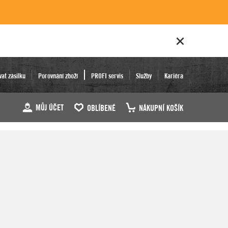
vat zásilku
Porovnání zboží
PROFI servis
Služby
Kariéra
MŮJ ÚČET
OBLÍBENÉ
NÁKUPNÍ KOŠÍK