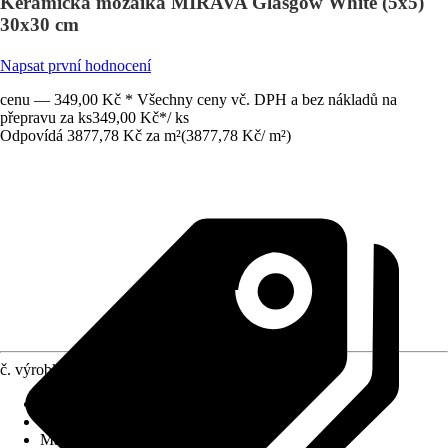
Keramická mozaika MIRAVA Glasgow White (5x5)
30x30 cm
Napsat první hodnocení
cenu — 349,00 Kč * Všechny ceny vč. DPH a bez nákladů na
přepravu za ks
349,00 Kč
*
/
ks
Odpovídá 3877,78 Kč za m²
(
3877,78 Kč
/
m²
)
č. výrobku
12037453
Povrch obkladů/dlažeb
:
Matný
Tloušťka
:
7 mm
Materiál
:
Jemná kamenina