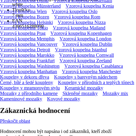
Vzorová koupelna Dubai
Vzorová koupelna Amsterdam
white
Vzorová koupelna Münsterland
Vzorová koupelna Kenia
Tloušťka
Vzorová koupelna Wien
Vzorová koupelna Oslo
7 mm
Vzorová koupelna Bozen
Vzorová koupelna Rom
EAN
Vzorová koupelna Helsinki
Vzorová koupelna Nizza
4306516288090
Vzorová koupelna Tokio
Vzorová koupelna Mailand
Vzorová koupelna Prag
Vzorová koupelna Kopenhagen
Vzorová koupelna Memphis
Vzorová koupelna London
Vzorová koupelna Vancouver
Vzorová koupelna Dublin
Vzorová koupelna Detroit
Vzorová koupelna Istanbul
Vzorová koupelna Marokko
Vzorová koupelna Cornwall
Vzorová koupelna Frankfurt
Vzorová koupelna Zeeland
Vzorová koupelna Washington
Vzorová koupelna Casablanca
Vzorová koupelna Manhattan
Vzorová koupelna Manchester
Koupelny v dekoru dřeva
Koupelny s barevným nádechem
Černé, bílé a šedé koupleny
Koupelny v přírodních a teplých tónech
Koupelny v mramorovém stylu
Keramické mozaiky
Mozaiky z přírodního kamene
Skleněné mozaiky
Mozaiky mix
Kameninové mozaiky
Kovové mozaiky
Zákaznická hodnocení
Přeskočit oblast
Hodnocení mohou být napsána i od zákazníků, kteří zboží