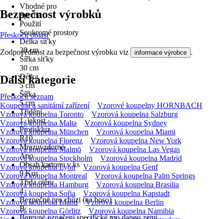
Vhodné pro
Bezpečnost výrobků
Sprcha
Použití
Soukromé prostory
Přeskočit oblast
Délka síťky
30 cm
Zodpovědnost za bezpečnost výrobku viz
.
informace výrobce
Šířka síťky
30 cm
Délka
Další kategorie
5 cm
Šířka
Přeskočit seznam
5 cm
Koupelna a sanitární zařízení
Vzorové koupelny HORNBACH
Třídění
Vzorová koupelna Toronto
Vzorová koupelna Salzburg
1. jakost
Vzorová koupelna Malta
Vzorová koupelna Sydney
Protiskluz
Vzorová koupelna München
Vzorová koupelna Miami
R10
Vzorová koupelna Florenz
Vzorová koupelna New York
Mrazuvzdorné
Vzorová koupelna Malmö
Vzorová koupelna Las Vegas
Ano
Vzorová koupelna Stockholm
Vzorová koupelna Madrid
Obsah kartonu v ks
Vzorová koupelna Lyon
Vzorová koupelna Genf
9 Kus
Vzorová koupelna Montreal
Vzorová koupelna Palm Springs
Třída otěru
Vzorová koupelna Hamburg
Vzorová koupelna Brasilia
4
Vzorová koupelna Sofia
Vzorová koupelna Kapstadt
Bezpečné pro chůzi (na boso)
Vzorová koupelna Island
Vzorová koupelna Berlin
B
Vzorová koupelna Görlitz
Vzorová koupelna Namibia
Barevné označení specifické pro danou zemi