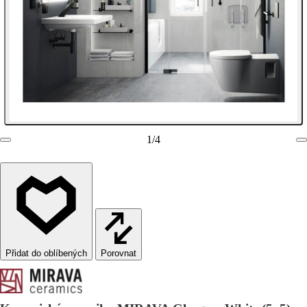
1
/
4
Porovnat