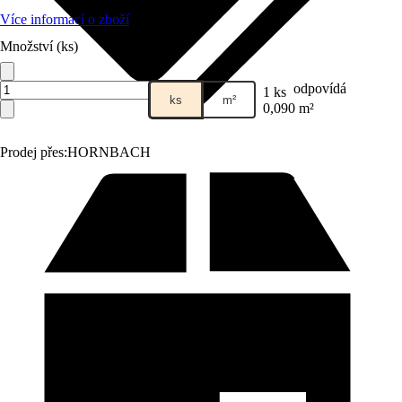
Více informací o zboží
Množství (ks)
odpovídá
1 ks
ks
m²
0,090 m²
Prodej přes:
HORNBACH