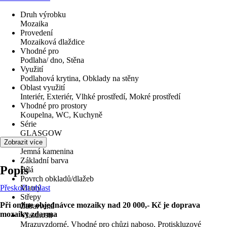
Druh výrobku
Mozaika
Provedení
Mozaiková dlaždice
Vhodné pro
Podlaha/ dno, Stěna
Využití
Podlahová krytina, Obklady na stěny
Oblast využití
Interiér, Exteriér, Vlhké prostředí, Mokré prostředí
Vhodné pro prostory
Koupelna, WC, Kuchyně
Série
GLASGOW
Materiál
Zobrazit více
Jemná kamenina
Základní barva
Popis
Bílá
Povrch obkladů/dlažeb
Přeskočit oblast
Matný
Střepy
Při online objednávce mozaiky nad 20 000,- Kč je doprava
Zabarvená
mozaiky zdarma
Vlastnosti
Mrazuvzdorné, Vhodné pro chůzi naboso, Protiskluzové