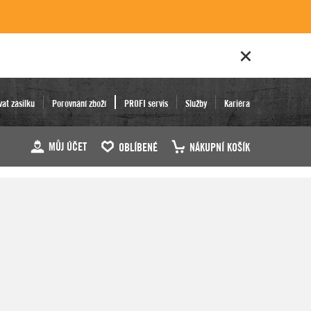
vat zásilku
Porovnání zboží
PROFI servis
Služby
Kariéra
MŮJ ÚČET
OBLÍBENÉ
NÁKUPNÍ KOŠÍK