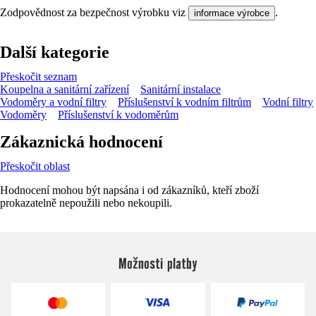
Zodpovědnost za bezpečnost výrobku viz
.
informace výrobce
Další kategorie
Přeskočit seznam
Koupelna a sanitární zařízení
Sanitární instalace
Vodoměry a vodní filtry
Příslušenství k vodním filtrům
Vodní filtry
Vodoměry
Příslušenství k vodoměrům
Zákaznická hodnocení
Přeskočit oblast
Hodnocení mohou být napsána i od zákazníků, kteří zboží
prokazatelně nepoužili nebo nekoupili.
Možnosti platby