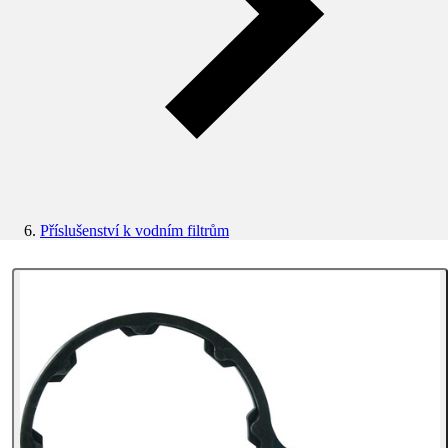
Příslušenství k vodním filtrům