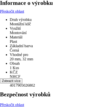
Informace o výrobku
Přeskočit oblast
Druh výrobku
Montážní klíč
Využití
Montování
Materiál
Plast
Základní barva
Černá
Vhodné pro
20 mm, 32 mm
Obsah
1 Kus
KČZ
NHCF
EAN
Zobrazit více
4017905026802
Bezpečnost výrobků
Přeskočit oblast