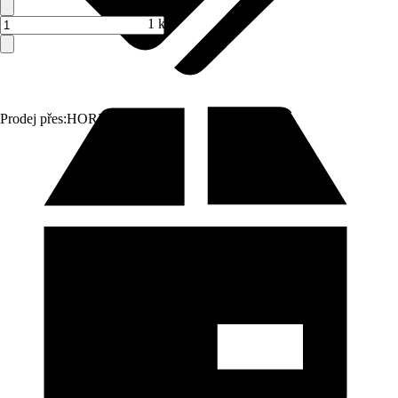
1 ks
Prodej přes:
HORNBACH