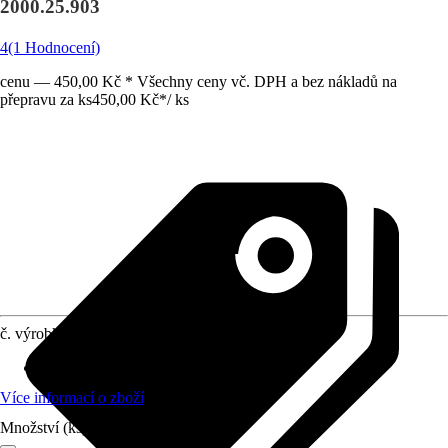
2000.25.903
4
(1 Hodnocení)
cenu — 450,00 Kč * Všechny ceny vč. DPH a bez nákladů na
přepravu za ks
450,00 Kč
*
/
ks
č. výrobku
10484767
Využití
:
Montování
Více informací o zboží
Množství (ks)