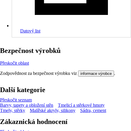
Datový list
Bezpečnost výrobků
Přeskočit oblast
Zodpovědnost za bezpečnost výrobku viz
.
informace výrobce
Další kategorie
Přeskočit seznam
Barvy, tapety a obložení stěn
Tmelicí a stěrkové hmoty
Tmely, stěrky
Malířské akryly, silikony
Sádra, cement
Zákaznická hodnocení