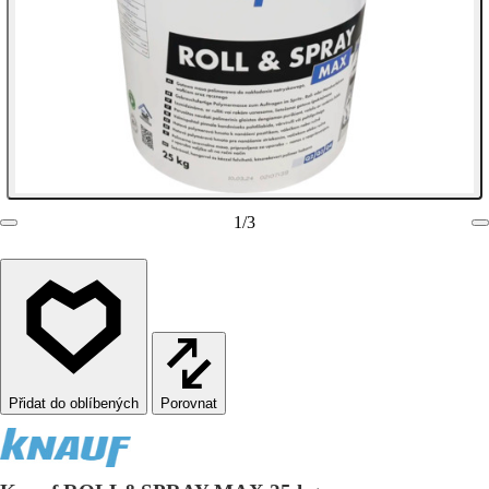
1
/
3
Porovnat