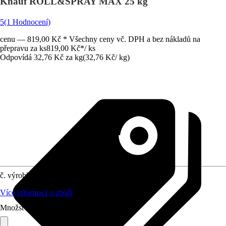
Knauf ROLL&SPRAY MAX 25 kg
5
(1 Hodnocení)
cenu — 819,00 Kč * Všechny ceny vč. DPH a bez nákladů na
přepravu za ks
819,00 Kč
*
/
ks
Odpovídá 32,76 Kč za kg
(
32,76 Kč
/
kg
)
č. výrobku
12142530
Více informací o zboží
Množství (ks)