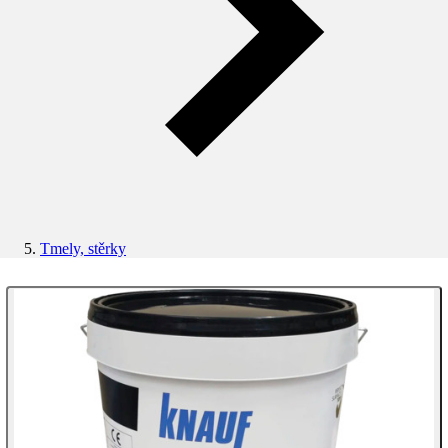
Tmely, stěrky