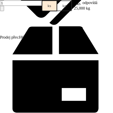
odpovídá
1 ks
ks
kg
25,000 kg
Prodej přes:
HORNBACH