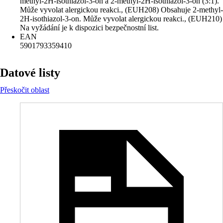
methyl-2H-isothiazol-3-on a 2-methyl-2H-isothiazol-3-on (3:1).
Může vyvolat alergickou reakci., (EUH208) Obsahuje 2-methyl-
2H-isothiazol-3-on. Může vyvolat alergickou reakci., (EUH210)
Na vyžádání je k dispozici bezpečnostní list.
EAN
5901793359410
Datové listy
Přeskočit oblast