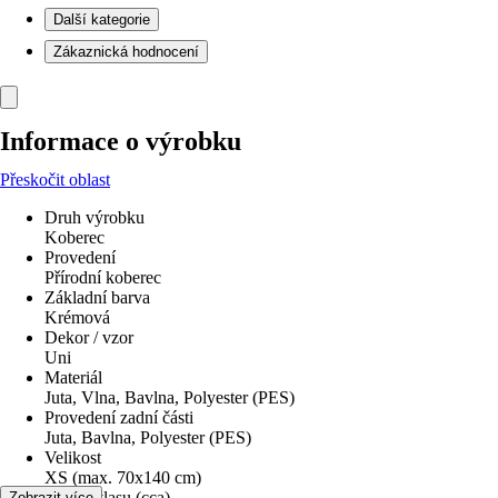
Další kategorie
Zákaznická hodnocení
Informace o výrobku
Přeskočit oblast
Druh výrobku
Koberec
Provedení
Přírodní koberec
Základní barva
Krémová
Dekor / vzor
Uni
Materiál
Juta, Vlna, Bavlna, Polyester (PES)
Provedení zadní části
Juta, Bavlna, Polyester (PES)
Velikost
XS (max. 70x140 cm)
Výška vlasu (cca)
Zobrazit více