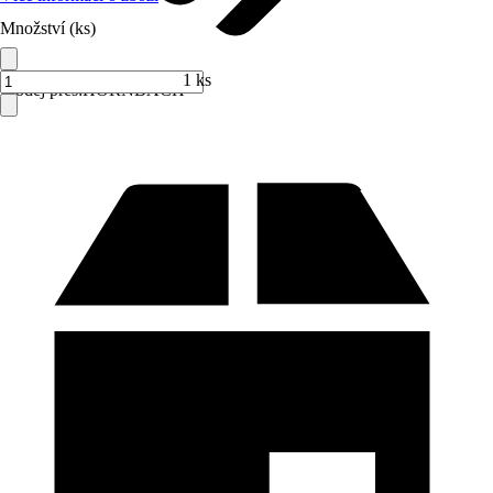
Množství (ks)
1 ks
Prodej přes:
HORNBACH