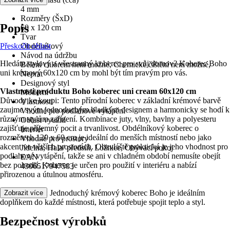
4 mm
Rozměry (ŠxD)
Popis
60 x 120 cm
Tvar
Přeskočit oblast
Obdélníkový
Návod na údržbu
Hledáte stylový a všestranný koberec pro svůj domov? Koberec Boho
Bělení chlórem není možné, Chemické čištění není možné,
uni krémový 60x120 cm by mohl být tím pravým pro vás.
Neprat
Designový styl
Vlastnosti produktu Boho koberec uni cream 60x120 cm
Moderní
Důvody ke koupi: Tento přírodní koberec v základní krémové barvě
Vlastnosti
zaujme svým jednoduchým hladkým designem a harmonicky se hodí k
Vhodné pro podlahové vytápění
různým stylům zařízení. Kombinace juty, vlny, bavlny a polyesteru
Oblast využití
zajišťuje příjemný pocit a trvanlivost. Obdélníkový koberec o
Interiér
rozměrech 120 x 60 cm je ideální do menších místností nebo jako
Vhodné pro prostory
akcent ve větších prostorách. Obzvláště praktická je jeho vhodnost pro
Jídelna, Hala/ předsíň, Ložnice, Obývací pokoj
podlahové vytápění, takže se ani v chladném období nemusíte obejít
EAN
bez pohodlí. Koberec je určen pro použití v interiéru a nabízí
4306517947583
přirozenou a útulnou atmosféru.
Závěr je jasný: Jednoduchý krémový koberec Boho je ideálním
Zobrazit více
doplňkem do každé místnosti, která potřebuje spojit teplo a styl.
Bezpečnost výrobků