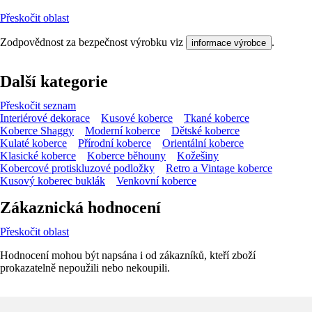
Přeskočit oblast
Zodpovědnost za bezpečnost výrobku viz
.
informace výrobce
Další kategorie
Přeskočit seznam
Interiérové dekorace
Kusové koberce
Tkané koberce
Koberce Shaggy
Moderní koberce
Dětské koberce
Kulaté koberce
Přírodní koberce
Orientální koberce
Klasické koberce
Koberce běhouny
Kožešiny
Kobercové protiskluzové podložky
Retro a Vintage koberce
Kusový koberec buklák
Venkovní koberce
Zákaznická hodnocení
Přeskočit oblast
Hodnocení mohou být napsána i od zákazníků, kteří zboží
prokazatelně nepoužili nebo nekoupili.