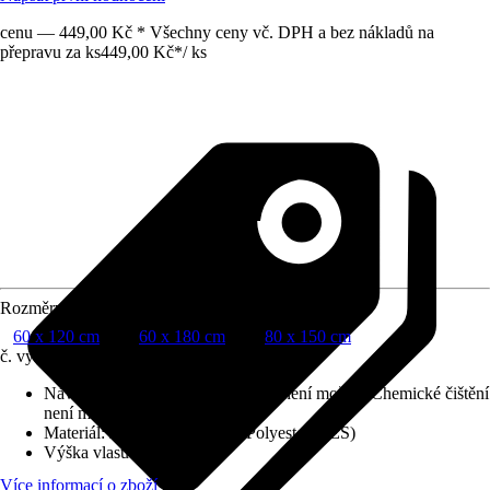
cenu — 449,00 Kč * Všechny ceny vč. DPH a bez nákladů na
přepravu za ks
449,00 Kč
*
/
ks
Rozměry (ŠxD)
60 x 120 cm
60 x 180 cm
80 x 150 cm
č. výrobku
10666325
Návod na údržbu
:
Bělení chlórem není možné, Chemické čištění
není možné, Neprat
Materiál
:
Juta, Vlna, Bavlna, Polyester (PES)
Výška vlasu (cca)
:
4 mm
Více informací o zboží