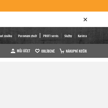
vat zásilku
Porovnání zboží
PROFI servis
Služby
Kariéra
MŮJ ÚČET
OBLÍBENÉ
NÁKUPNÍ KOŠÍK