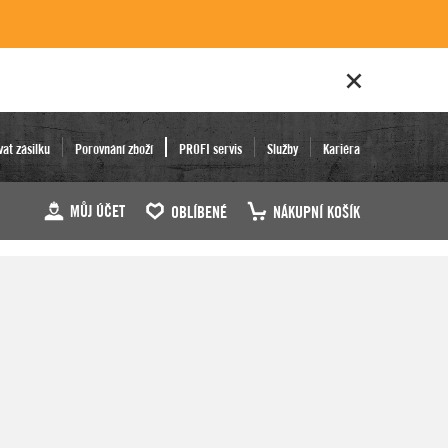
vat zásilku
Porovnání zboží
PROFI servis
Služby
Kariéra
MŮJ ÚČET
OBLÍBENÉ
NÁKUPNÍ KOŠÍK