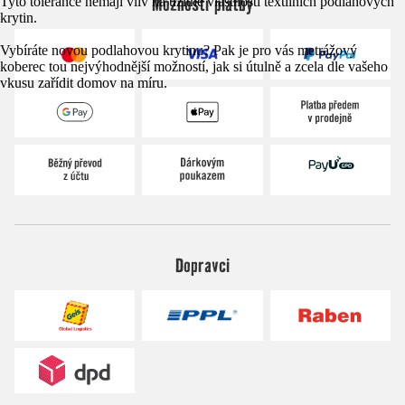
Možnosti platby
Tyto tolerance nemají vliv na užitné vlastnosti textilních podlahových
krytin.
Vybíráte novou podlahovou krytinu? Pak je pro vás metrážový
koberec tou nejvýhodnější možností, jak si útulně a zcela dle vašeho
vkusu zařídit domov na míru.
Dopravci