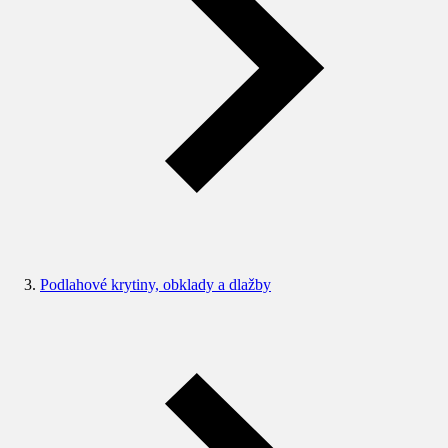
Podlahové krytiny, obklady a dlažby