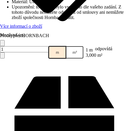
Materiál
:
Umělé vlákno
Upozornění: toto zboží bylo vyrobeno dle vašeho zadání. Z
tohoto důvodu nemůžete odstoupit od smlouvy ani nemůžete
zboží společnosti Hornbach vrátit.
Více informací o zboží
Množství (m)
Prodej přes:
HORNBACH
odpovídá
1 m
m
m²
3,000 m²