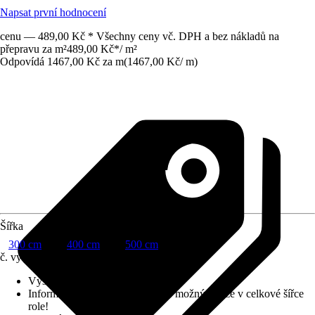
Napsat první hodnocení
cenu — 489,00 Kč * Všechny ceny vč. DPH a bez nákladů na
přepravu za m²
489,00 Kč
*
/
m²
Odpovídá 1467,00 Kč za m
(
1467,00 Kč
/
m
)
Šířka
300 cm
400 cm
500 cm
č. výrobku
12346996
Výška vlasu (cca)
:
6 mm
Informace k objednávání
:
Odběr možný pouze v celkové šířce
role!