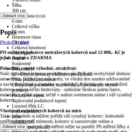
Šířka
300 cm
Výška vlasu (cca)
Zobrazit více
6 mm
Celková výška
Popis
10 mm
Hmotnost vlasu
Přeskočit oblast
730 g/m²
Celková hmotnost
Při online objednávce metrážových koberců nad 12 000,- Kč je
1 520 g/m²
jejich doprava ZDARMA
Použití
Soukromé
Pohodlné, cenově výhodné, atraktivní:
Třída zátěže
Naše metrážové koberce prodchnou vaše čtyři zdi neobyčejně útulnou
22 - Obytné prostory s běžným používáním
atmosférou. Hebké pro vaše nohy, ve všední den snadno udržovatelné
Třída požární odolnosti
a navíc tlumí zvuky a snadno se pokládají. Vaše nápady na rozložení
Efl (splňuje požadavky na chování při požáru pro obytné
koberce nejsou ničím limitovány - nabízíme širokou paletu barev,
prostory)
materiálů a výšek vlasu, určitě v našem sortimentu máme i váš vysněný
Podlahové topení
koberec.
Teplovodní podlahové topení
Luxusní třída LC
Vlastnosti metrážových koberců na míru
2 (chvalitebně)
Takto jednoduše si můžete pořídit váš vysněný koberec: Jednoduše
Série
změřte plochu vaší místnosti, koberec si zarezervujte online a
KOBEREC
vyzvedněte v prodejně. Při měření mějte na paměti: Při měření šířky a
Zobrazit více
Vhodné pro prostory
délky místnosti zohledněte výklenky radiátorů a přechody dveří, aby