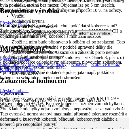
Dětský pokoj, Hala/ předsíň, Jídelna, Ložnice, Obývací pokoj
byla pokládka možná bez mezer. Objednat lze po 5 cm úsecích,
Oblast využití
Bezpečnost výrobků
minimální odběr je 0,5 m. Doporučujeme připočíst 10 % na odřezy.
Interiér
Využití
Podlahová krytina
Přeskočit oblast
Montážní servis
Nemáte čas ani chuť pokládat si koberec sami?
Informace k objednávání
Žádný problém: Zastavte se proto ve své prodejně HORNBACH a
Odběr možný pouze v celkové šířce role!
Zodpovědnost za bezpečnost výrobku viz
.
informace výrobce
objednejte si na místě svůj koberec i s montážní službou.
Upozornění
Zboží na míru bude připraveno k odběru až po zaplacení. Toto
Práce montážního servisu:
zboží lze koupit výhradně v podobě upravené délky dle
Další kategorie
• zaměření servisním partnerem
požadavků konkrétního zákazníka a zákazník proto nebude
• dodání našimi servisními partnery
oprávněn odstoupit od kupní smlouvy – viz článek 3, písm. o)
Přeskočit seznam
• pokládka koberce celoplošným přilepením, plovoucím způsobem,
VOP.
Podlahové krytiny, obklady a dlažby
Koberce
Koberce metráž
přilepením lepicí páskou nebo fixací
EAN
Kobercové dlaždice
• potřebné a požadované dodatečné práce, jako např. pokládka
2007010230074
koberce na schodnice, tmelení nebo broušení
Zákaznická hodnocení
Přeskočit oblast
Upozornění:
Podlahové krytiny jsou dodávány podle normy ČSN EN 14159 v
Hodnocení mohou být napsána i od zákazníků, kteří zboží
šířkové toleranci +/- 1%. Kusové koberce s rozměrovou odchylkou -
prokazatelně nepoužili nebo nekoupili.
2%. Kladné odchylky nejsou zmíněny a nepovažují se za vadu zboží.
Tato evropská norma stanoví maximální přípustné tolerance rozměrů a
deformací u kusových koberců, běhounů, kobercových dlaždic a
koberců pro celoplošné pokrytí.