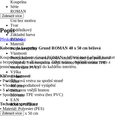
Koupelna
Série
ROMAN
motiv
Zobrazit více
Uni bez motivu
Tvar
Popis
Obdélníkový
Základní barva
Přeskočit oblast
Béžová
Materiál
Koberec do koupelny Grund ROMAN 40 x 50 cm béžová
Polyester (PES)
Vlastnosti
Koupelnový koberec Grund ROMAN v béžové barvě přináší komfort
Protiskluzová vrstva na spodní straně, Vhodné pro podlahové
a bezpečnost do vaší koupelny. Díky svému obdélníkovému tvaru a
vytápění, S olemovanou vnější hranou, Spodní strana TPE
jemnému designu se hodí do každého interiéru.
vrstva (bez PVC)
Výška
Klíčové vlastnosti
18 mm
• Protiskluzová vrstva na spodní straně
Šířka
• Vhodné pro podlahové vytápění
400 mm
• S olemovanou vnější hranou
Délka
• Spodní strana TPE vrstva (bez PVC)
500 mm
EAN
Technická specifikace
8590507972594
• Materiál: Polyester (PES)
• Rozměry: 40 x 50 cm
Zobrazit více