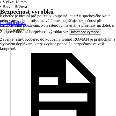
• Výška: 18 mm
• Barva: Béžová
Bezpečnost výrobků
Koberec je ideální pro použití v koupelně, ať už u sprchového koutu
nebo vany. Jeho protiskluzová úprava zajišťuje bezpečnost při
Přeskočit oblast
každodenním používání. Polyesterový materiál je příjemný na dotek a
snadno se udržuje.
Zodpovědnost za bezpečnost výrobku viz
.
informace výrobce
Závěr je jasný: Koberec do koupelny Grund ROMAN je praktickým a
stylovým doplňkem, který zvyšuje pohodlí a bezpečnost ve vaší
koupelně.