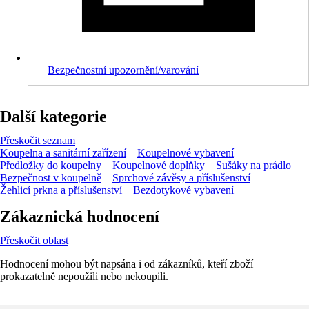
Bezpečnostní upozornění/varování
Další kategorie
Přeskočit seznam
Koupelna a sanitární zařízení
Koupelnové vybavení
Předložky do koupelny
Koupelnové doplňky
Sušáky na prádlo
Bezpečnost v koupelně
Sprchové závěsy a příslušenství
Žehlicí prkna a příslušenství
Bezdotykové vybavení
Zákaznická hodnocení
Přeskočit oblast
Hodnocení mohou být napsána i od zákazníků, kteří zboží
prokazatelně nepoužili nebo nekoupili.