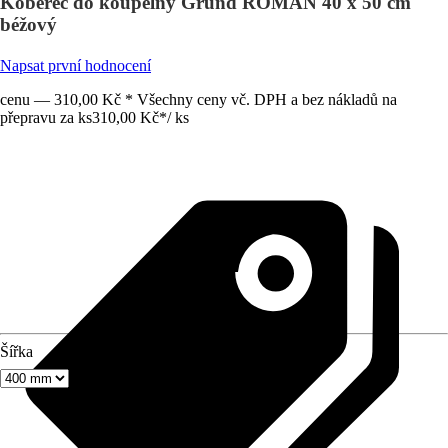
Koberec do koupelny Grund ROMAN 40 x 50 cm
béžový
Napsat první hodnocení
cenu — 310,00 Kč * Všechny ceny vč. DPH a bez nákladů na
přepravu za ks
310,00 Kč
*
/
ks
Šířka