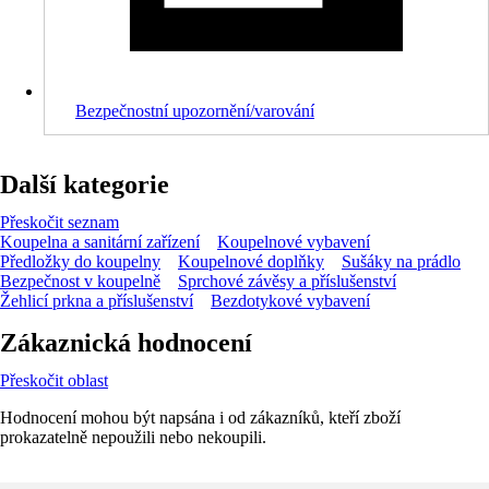
Bezpečnostní upozornění/varování
Další kategorie
Přeskočit seznam
Koupelna a sanitární zařízení
Koupelnové vybavení
Předložky do koupelny
Koupelnové doplňky
Sušáky na prádlo
Bezpečnost v koupelně
Sprchové závěsy a příslušenství
Žehlicí prkna a příslušenství
Bezdotykové vybavení
Zákaznická hodnocení
Přeskočit oblast
Hodnocení mohou být napsána i od zákazníků, kteří zboží
prokazatelně nepoužili nebo nekoupili.