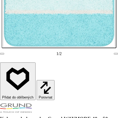
1
/
2
Porovnat