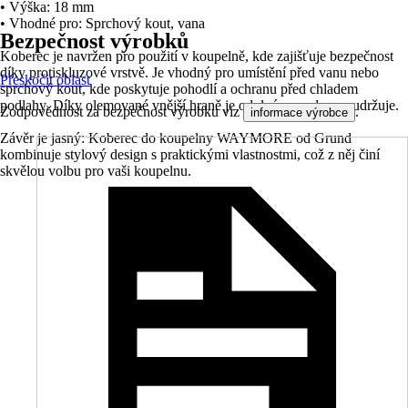
• Výška: 18 mm
• Vhodné pro: Sprchový kout, vana
Bezpečnost výrobků
Koberec je navržen pro použití v koupelně, kde zajišťuje bezpečnost
díky protiskluzové vrstvě. Je vhodný pro umístění před vanu nebo
Přeskočit oblast
sprchový kout, kde poskytuje pohodlí a ochranu před chladem
podlahy. Díky olemované vnější hraně je odolný a snadno se udržuje.
Zodpovědnost za bezpečnost výrobku viz
.
informace výrobce
Závěr je jasný: Koberec do koupelny WAYMORE od Grund
kombinuje stylový design s praktickými vlastnostmi, což z něj činí
skvělou volbu pro vaši koupelnu.