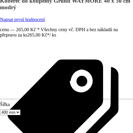
Koberec do koupelny Grund WAYMORE 40 x 50 cm
modrý
Napsat první hodnocení
cenu — 265,00 Kč * Všechny ceny vč. DPH a bez nákladů na
přepravu za ks
265,00 Kč
*
/
ks
Šířka