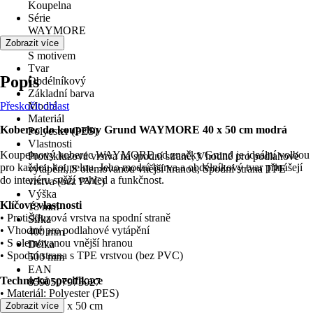
Koupelna
Série
WAYMORE
motiv
Zobrazit více
S motivem
Tvar
Popis
Obdélníkový
Základní barva
Přeskočit oblast
Modrá
Materiál
Koberec do koupelny Grund WAYMORE 40 x 50 cm modrá
Polyester (PES)
Vlastnosti
Koupelnový koberec WAYMORE od značky Grund je ideální volbou
Protiskluzová vrstva na spodní straně, Vhodné pro podlahové
pro každou koupelnu. Jeho modrá barva a obdélníkový tvar přinášejí
vytápění, S olemovanou vnější hranou, Spodní strana TPE
do interiéru svěží vzhled a funkčnost.
vrstva (bez PVC)
Výška
Klíčové vlastnosti
18 mm
• Protiskluzová vrstva na spodní straně
Šířka
• Vhodné pro podlahové vytápění
400 mm
• S olemovanou vnější hranou
Délka
• Spodní strana s TPE vrstvou (bez PVC)
500 mm
EAN
Technická specifikace
8590507973027
• Materiál: Polyester (PES)
• Rozměry: 40 x 50 cm
Zobrazit více