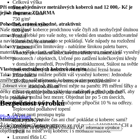
Celková výška
Při online objednávce metrážových koberců nad 12 000,- Kč je
5 mm
jejich doprava ZDARMA
Hmotnost vlasu
750 g/m²
Pohodlné, cenově výhodné, atraktivní:
Celková hmotnost
Naše metrážové koberce prodchnou vaše čtyři zdi neobyčejně útulnou
900 g/m²
atmosférou. Hebké pro vaše nohy, ve všední den snadno udržovatelné
Použití
a navíc tlumí zvuky a snadno se pokládají. Vaše nápady na rozložení
Komerční, Soukromé
koberce nejsou ničím limitovány - nabízíme širokou paletu barev,
Vlastnosti
materiálů a výšek vlasu, určitě v našem sortimentu máme i váš vysněný
Vhodné pro zatížení kolečkovými křesly v komerčních
koberec.
prostorech / objektech, Určené pro zatížení kolečkovými křesly
v domácím prostředí, Prověřená protiskluznost, Stálost na světle
Vlastnosti metrážových koberců na míru
(barevná stálost na denním světle), Stabilní řezná hrana
Takto jednoduše si můžete pořídit váš vysněný koberec: Jednoduše
Třída zátěže
změřte plochu vaší místnosti, koberec si zarezervujte online a
33 - Komerční prostory s intenzivním používáním
vyzvedněte v prodejně. Při měření mějte na paměti: Při měření šířky a
Zobrazit více
Třída požární odolnosti
délky místnosti zohledněte výklenky radiátorů a přechody dveří, aby
Cfl-s1 (splňuje požadavky na reakci při požáru „středně
byla pokládka možná bez mezer. Objednat lze po 5 cm úsecích,
hořlavé“)
Bezpečnost výrobků
minimální odběr je 0,5 m. Doporučujeme připočíst 10 % na odřezy.
Podlahové topení
Teplovodní podlahové topení
Odpor proti prostupu tepla
Přeskočit oblast
Montážní servis
Nemáte čas ani chuť pokládat si koberec sami?
0,082 (m²K)/W
Žádný problém: Zastavte se proto ve své prodejně HORNBACH a
Kročejová izolace (dB)
Zodpovědnost za bezpečnost výrobku viz
.
informace výrobce
objednejte si na místě svůj koberec i s montážní službou.
19 dB
Luxusní třída LC