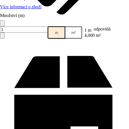
Více informací o zboží
Množství (m)
Prodej přes:
HORNBACH
odpovídá
1 m
m
m²
4,000 m²