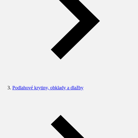
Podlahové krytiny, obklady a dlažby