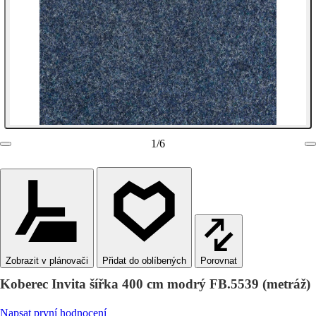
1
/
6
Zobrazit v plánovači
Porovnat
Koberec Invita šířka 400 cm modrý FB.5539 (metráž)
Napsat první hodnocení