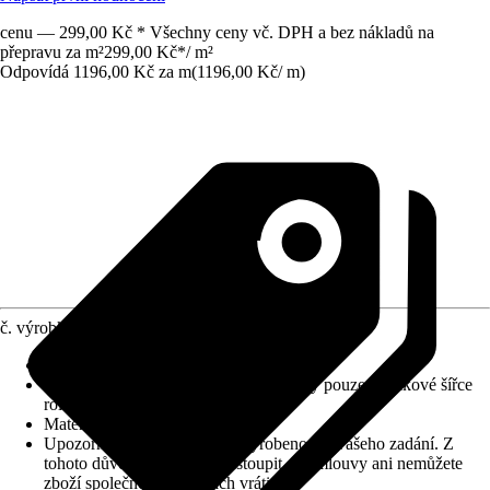
cenu — 299,00 Kč * Všechny ceny vč. DPH a bez nákladů na
přepravu za m²
299,00 Kč
*
/
m²
Odpovídá 1196,00 Kč za m
(
1196,00 Kč
/
m
)
č. výrobku
6130593
Výška vlasu (cca)
:
5 mm
Informace k objednávání
:
Odběr možný pouze v celkové šířce
role!
Materiál
:
Umělé vlákno
Upozornění: toto zboží bylo vyrobeno dle vašeho zadání. Z
tohoto důvodu nemůžete odstoupit od smlouvy ani nemůžete
zboží společnosti Hornbach vrátit.