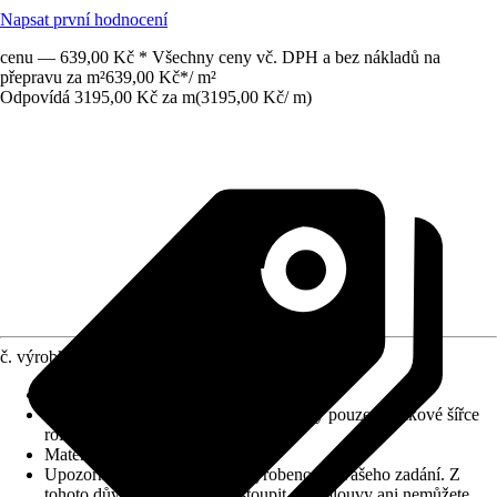
Napsat první hodnocení
cenu — 639,00 Kč * Všechny ceny vč. DPH a bez nákladů na
přepravu za m²
639,00 Kč
*
/
m²
Odpovídá 3195,00 Kč za m
(
3195,00 Kč
/
m
)
č. výrobku
10323565
Výška vlasu (cca)
:
4 mm
Informace k objednávání
:
Odběr možný pouze v celkové šířce
role!
Materiál
:
Umělé vlákno
Upozornění: toto zboží bylo vyrobeno dle vašeho zadání. Z
tohoto důvodu nemůžete odstoupit od smlouvy ani nemůžete