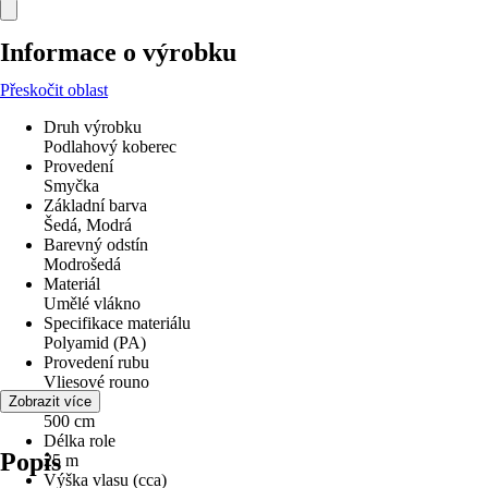
Informace o výrobku
Přeskočit oblast
Druh výrobku
Podlahový koberec
Provedení
Smyčka
Základní barva
Šedá, Modrá
Barevný odstín
Modrošedá
Materiál
Umělé vlákno
Specifikace materiálu
Polyamid (PA)
Provedení rubu
Vliesové rouno
Šířka
Zobrazit více
500 cm
Délka role
Popis
25 m
Výška vlasu (cca)