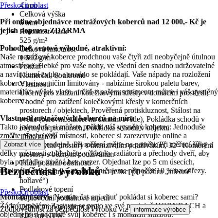
Přeskočit oblast
4 mm
Celková výška
Při online objednávce metrážových koberců nad 12 000,- Kč je
6 mm
jejich doprava ZDARMA
Hmotnost vlasu
525 g/m²
Pohodlné, cenově výhodné, atraktivní:
Celková hmotnost
Naše metrážové koberce prodchnou vaše čtyři zdi neobyčejně útulnou
1 640 g/m²
atmosférou. Hebké pro vaše nohy, ve všední den snadno udržovatelné
Použití
a navíc tlumí zvuky a snadno se pokládají. Vaše nápady na rozložení
Komerční, Soukromé
koberce nejsou ničím limitovány - nabízíme širokou paletu barev,
Vlastnosti
materiálů a výšek vlasu, určitě v našem sortimentu máme i váš vysněný
Určené pro zatížení kolečkovými křesly v domácím prostředí,
koberec.
Vhodné pro zatížení kolečkovými křesly v komerčních
prostorech / objektech, Prověřená protiskluznost, Stálost na
Vlastnosti metrážových koberců na míru
světle (barevná stálost na denním světle), Pokládka schodů v
Takto jednoduše si můžete pořídit váš vysněný koberec: Jednoduše
obytných prostorech, Pokládka schodů v objektu
změřte plochu vaší místnosti, koberec si zarezervujte online a
Třída zátěže
vyzvedněte v prodejně. Při měření mějte na paměti: Při měření šířky a
Zobrazit více
23 - Obytné prostory s intenzivním používáním, 32 - Komerční
délky místnosti zohledněte výklenky radiátorů a přechody dveří, aby
prostory s běžným používáním
byla pokládka možná bez mezer. Objednat lze po 5 cm úsecích,
Třída požární odolnosti
Bezpečnost výrobků
minimální odběr je 0,5 m. Doporučujeme připočíst 10 % na odřezy.
Cfl-s1 (splňuje požadavky na reakci při požáru „středně
hořlavé“)
Podlahové topení
Přeskočit oblast
Montážní servis
Nemáte čas ani chuť pokládat si koberec sami?
Teplovodní podlahové topení
Žádný problém: Zastavte se proto ve své prodejně HORNBACH a
Odpor proti prostupu tepla
Zodpovědnost za bezpečnost výrobku viz
.
informace výrobce
objednejte si na místě svůj koberec i s montážní službou.
0,09 (m²K)/W