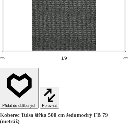
1
/
9
Porovnat
Koberec Tulsa šířka 500 cm šedomodrý FB 79
(metráž)