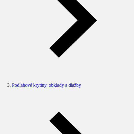
Podlahové krytiny, obklady a dlažby