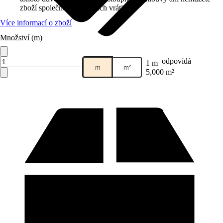
zboží společnosti Hornbach vrátit.
Více informací o zboží
Množství (m)
Prodej přes:
HORNBACH
odpovídá
1 m
m
m²
5,000 m²