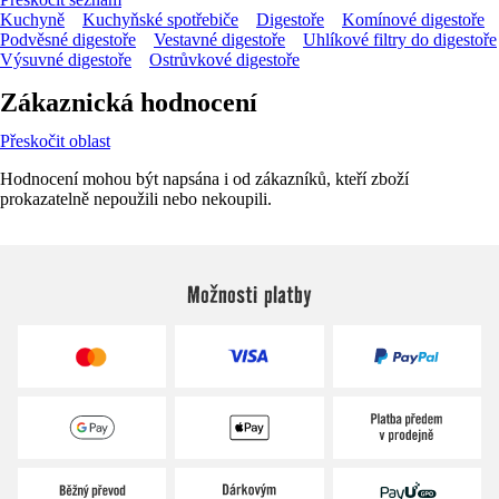
Kuchyně
Kuchyňské spotřebiče
Digestoře
Komínové digestoře
Podvěsné digestoře
Vestavné digestoře
Uhlíkové filtry do digestoře
Výsuvné digestoře
Ostrůvkové digestoře
Zákaznická hodnocení
Přeskočit oblast
Hodnocení mohou být napsána i od zákazníků, kteří zboží
prokazatelně nepoužili nebo nekoupili.
Možnosti platby