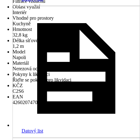
Filtrace vzduchu
Oblast využití
Interiér
Vhodné pro prostory
Kuchyně
Hmotnost
32,8 kg
Délka síťového kabelu
1,2 m
Model
Napoli
Materiál
Nerezová ocel, Sklo
Pokyny k likvidaci
Řiďte se pokyny pro likvidaci
KČZ
C2S6
EAN
4260207470587
Datový list