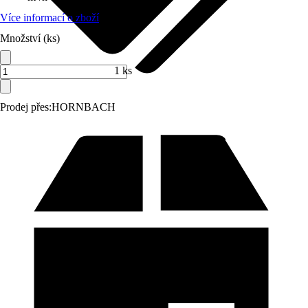
Více informací o zboží
Množství (ks)
1 ks
Prodej přes:
HORNBACH