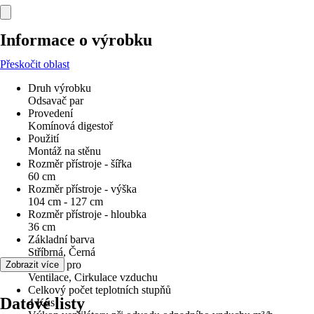
Informace o výrobku
Přeskočit oblast
Druh výrobku
Odsavač par
Provedení
Komínová digestoř
Použití
Montáž na stěnu
Rozměr přístroje - šířka
60 cm
Rozměr přístroje - výška
104 cm - 127 cm
Rozměr přístroje - hloubka
36 cm
Základní barva
Stříbrná, Černá
Vhodné pro
Zobrazit více
Ventilace, Cirkulace vzduchu
Celkový počet teplotních stupňů
Datové listy
4 Kus