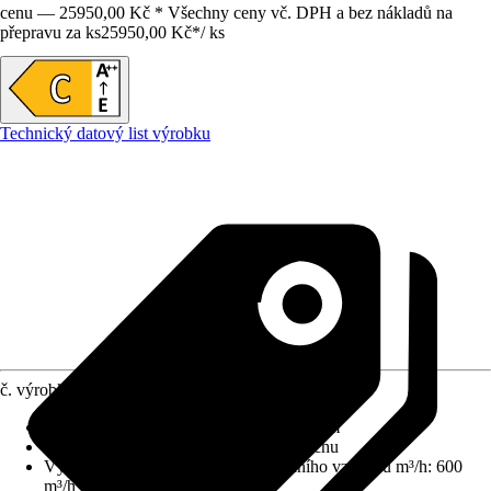
cenu — 25950,00 Kč * Všechny ceny vč. DPH a bez nákladů na
přepravu za ks
25950,00 Kč
*
/
ks
Technický datový list výrobku
č. výrobku
8377900
Rozměr přístroje - výška
:
104 cm - 127 cm
Vhodné pro
:
Ventilace, Cirkulace vzduchu
Výkon ventilátoru při odvodu odpadního vzduchu m³/h
:
600
m³/h