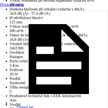
Výkon ventilátoru při odvodu odpadního vzduchu m³/h
Přeskočit oblast
600 m³/h
Hodnota hlučnosti při cirkulaci vzduchu v db(A)
34,8 dB (A) - 57,6 dB (A)
Ø odvětrávací hlavice
125 mm
Výkon ventilátoru při cirkulaci vzduchu m³/h
600 m³/h
Valeur de bruit en mode recyclage de l'air en db(A)
34,8 dB (A) - 57,6 dB (A)
Vhodný uhlíkový filtr pro cirkulaci vzduchu
AKF300
Osvětlení
Halogen
Počet světel
2 Kus
Svítivost
20 W
Použití
Soukromé
Třída energetické náročnosti
C
Produktové technické listy s EEK informacemi
Ano
Využití
Datový list