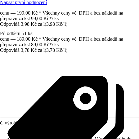
Napsat první hodnocení
cenu — 199,00 Kč * Všechny ceny vč. DPH a bez nákladů na
přepravu za ks
199,00 Kč
*
/
ks
Odpovídá 3,98 Kč za l
(
3,98 Kč
/
l
)
Při odběru 51 ks:
cenu — 189,00 Kč * Všechny ceny vč. DPH a bez nákladů na
přepravu za ks
189,00 Kč
*
/
ks
Odpovídá 3,78 Kč za l
(
3,78 Kč
/
l
)
č. výrobku
12036535
Vhodné pro
:
Univerzálně použitelné
Využití
:
Osázení, Pěstování, Přesazování, Výsadba rostlin do