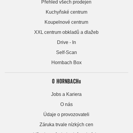
Přehled všech prodejen
Kuchyňské centrum
Koupelnové centrum
XXL centrum obkladů a dlažeb
Drive - In
Self-Scan
Hornbach Box
O HORNBACHu
Jobs a Kariera
O nás
Údaje o provozovateli
Záruka trvale nízkých cen