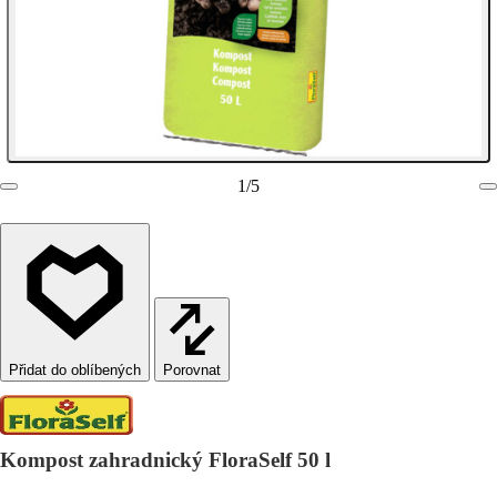
1
/
5
Porovnat
Kompost zahradnický FloraSelf 50 l