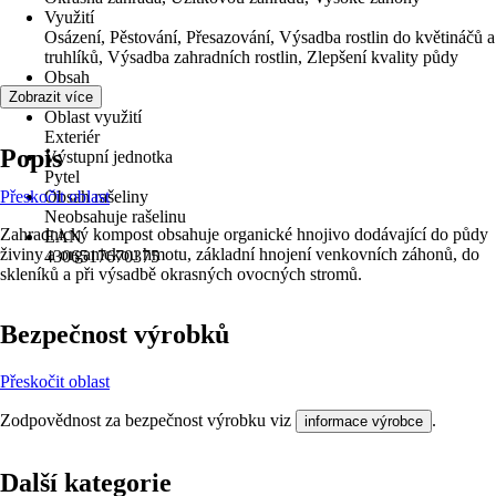
Využití
Osázení, Pěstování, Přesazování, Výsadba rostlin do květináčů a
truhlíků, Výsadba zahradních rostlin, Zlepšení kvality půdy
Obsah
50 l
Zobrazit více
Oblast využití
Exteriér
Popis
Výstupní jednotka
Pytel
Přeskočit oblast
Obsah rašeliny
Neobsahuje rašelinu
Zahradnický kompost obsahuje organické hnojivo dodávající do půdy
EAN
živiny a organickou hmotu, základní hnojení venkovních záhonů, do
4306517670375
skleníků a při výsadbě okrasných ovocných stromů.
Bezpečnost výrobků
Přeskočit oblast
Zodpovědnost za bezpečnost výrobku viz
.
informace výrobce
Další kategorie