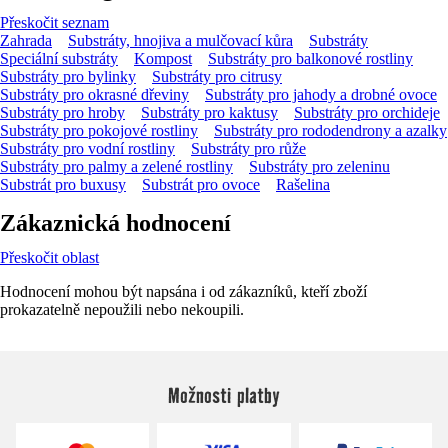
Přeskočit seznam
Zahrada
Substráty, hnojiva a mulčovací kůra
Substráty
Speciální substráty
Kompost
Substráty pro balkonové rostliny
Substráty pro bylinky
Substráty pro citrusy
Substráty pro okrasné dřeviny
Substráty pro jahody a drobné ovoce
Substráty pro hroby
Substráty pro kaktusy
Substráty pro orchideje
Substráty pro pokojové rostliny
Substráty pro rododendrony a azalky
Substráty pro vodní rostliny
Substráty pro růže
Substráty pro palmy a zelené rostliny
Substráty pro zeleninu
Substrát pro buxusy
Substrát pro ovoce
Rašelina
Zákaznická hodnocení
Přeskočit oblast
Hodnocení mohou být napsána i od zákazníků, kteří zboží
prokazatelně nepoužili nebo nekoupili.
Možnosti platby