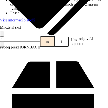
květináčů a truhlíků, Výsadba zahradních rostlin, Zlepšení
kvality půdy
Obsah
:
50 l
Více informací o zboží
Množství (ks)
odpovídá
1 ks
ks
l
50,000 l
Prodej přes:
HORNBACH