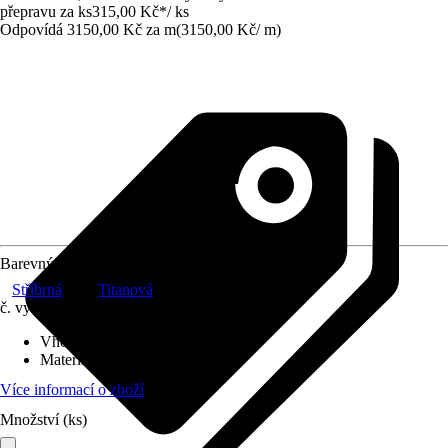
přepravu za ks
315,00 Kč
*
/
ks
Odpovídá 3150,00 Kč za m
(
3150,00 Kč
/
m
)
Barevný odstín
Stříbrná
Titanová
č. výrobku
6084257
Vhodné pro
:
Soklová lišta
Materiál
:
Hliník
Více informací o zboží
Množství (ks)