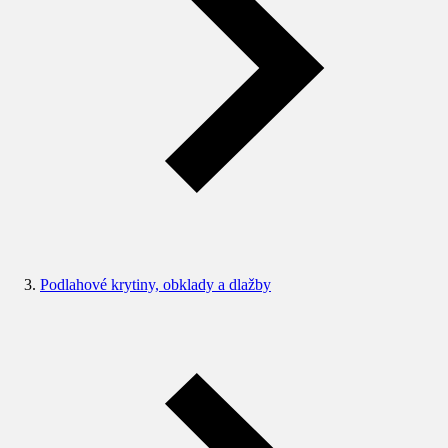
Podlahové krytiny, obklady a dlažby