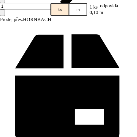
odpovídá
1 ks
ks
m
0,10 m
Prodej přes:
HORNBACH