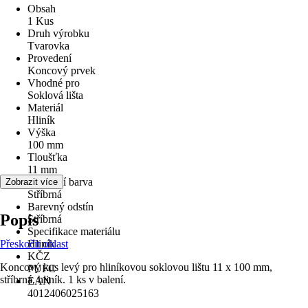
Obsah
1 Kus
Druh výrobku
Tvarovka
Provedení
Koncový prvek
Vhodné pro
Soklová lišta
Materiál
Hliník
Výška
100 mm
Tloušťka
11 mm
Základní barva
Zobrazit více
Stříbrná
Barevný odstín
Popis
Stříbrná
Specifikace materiálu
Přeskočit oblast
Hliník
KČZ
Koncový kus levý pro hliníkovou soklovou lištu 11 x 100 mm,
PUFC
stříbrná. hliník. 1 ks v balení.
EAN
4012406025163