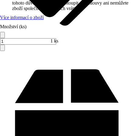
tohoto důvodu nemůžete odstoupit od smlouvy ani nemůžete
zboží společnosti Hornbach vrátit.
Více informací o zboží
Množství (ks)
Prodej přes:
HORNBACH
1 ks