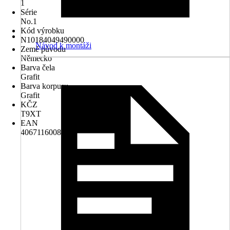
1
Série
No.1
Kód výrobku
N10184049490000
Návod k montáži
Země původu
Německo
Barva čela
Grafit
Barva korpusu
Grafit
KČZ
T9XT
EAN
4067116008210