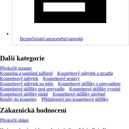
Bezpečnostní upozornění/varování
Další kategorie
Přeskočit seznam
Koupelna a sanitární zařízení
Koupelnový nábytek a zrcadla
Koupelnový nábytek
Koupelnové sestavy
Koupelnový nábytek na míru
Koupelnové skříňky s umyvadlem
Koupelnové skříňky pod umyvadlo
Koupelnové skříňky vysoké
Koupelnové skříňky nízké
Koupelnové skříňky závěsné
Regály do koupelny
Příslušenství pro koupelnové skříňky
Zákaznická hodnocení
Přeskočit oblast