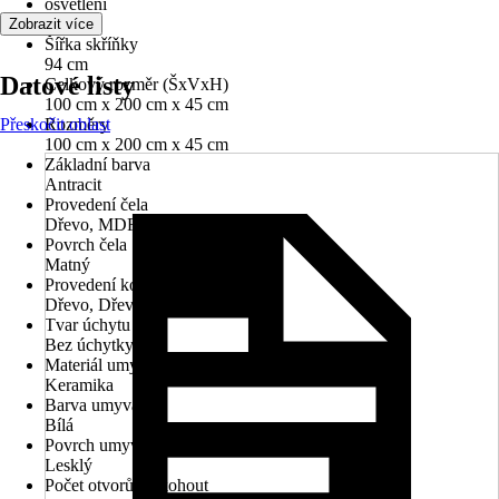
osvětlení
Ano
Zobrazit více
Šířka skříňky
94 cm
Datové listy
Celkový rozměr (ŠxVxH)
100 cm x 200 cm x 45 cm
Přeskočit oblast
Rozměry
100 cm x 200 cm x 45 cm
Základní barva
Antracit
Provedení čela
Dřevo, MDF
Povrch čela
Matný
Provedení korpusu
Dřevo, Dřevotřísková deska
Tvar úchytu
Bez úchytky
Materiál umyvadla
Keramika
Barva umyvadla
Bílá
Povrch umyvadla
Lesklý
Počet otvorů na kohout