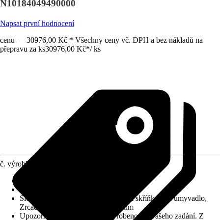
N10184049490000
Napsat první hodnocení
cenu — 30976,00 Kč * Všechny ceny vč. DPH a bez nákladů na
přepravu za ks
30976,00 Kč
*
/
ks
č. výrobku
10711833
Barva čela
:
Grafit
Barva korpusu
:
Grafit
Složení výrobku
:
Umyvadlo, Spodní skříňka pod umyvadlo,
Zrcadlová skříňka s LED osvětlením
Upozornění: toto zboží bylo vyrobeno dle vašeho zadání. Z