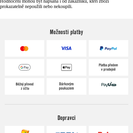
Hodnocení mohou být napsána i od zákazníků, kteří zboží
prokazatelně nepoužili nebo nekoupili.
Možnosti platby
Dopravci