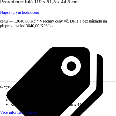
Providence bílá 119 x 51,5 x 44,5 cm
Napsat první hodnocení
cenu — 13040,00 Kč * Všechny ceny vč. DPH a bez nákladů na
přepravu za ks
13040,00 Kč
*
/
ks
č. výrobku
10511994
Barva čela
:
Bílá
Barva korpusu
:
Bílá
Rozměry (ŠxVxH)
:
119 cm x 51.5 cm x 44.5 cm
Více informací o zboží