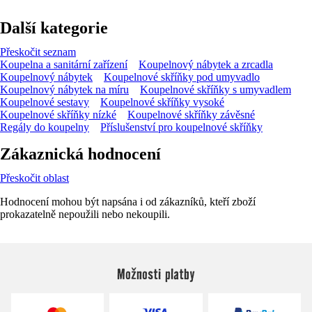
Další kategorie
Přeskočit seznam
Koupelna a sanitární zařízení
Koupelnový nábytek a zrcadla
Koupelnový nábytek
Koupelnové skříňky pod umyvadlo
Koupelnový nábytek na míru
Koupelnové skříňky s umyvadlem
Koupelnové sestavy
Koupelnové skříňky vysoké
Koupelnové skříňky nízké
Koupelnové skříňky závěsné
Regály do koupelny
Příslušenství pro koupelnové skříňky
Zákaznická hodnocení
Přeskočit oblast
Hodnocení mohou být napsána i od zákazníků, kteří zboží
prokazatelně nepoužili nebo nekoupili.
Možnosti platby