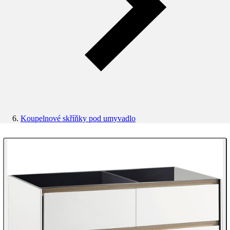
Koupelnové skříňky pod umyvadlo