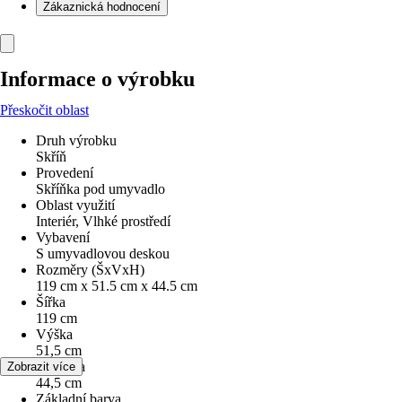
Zákaznická hodnocení
Informace o výrobku
Přeskočit oblast
Druh výrobku
Skříň
Provedení
Skříňka pod umyvadlo
Oblast využití
Interiér, Vlhké prostředí
Vybavení
S umyvadlovou deskou
Rozměry (ŠxVxH)
119 cm x 51.5 cm x 44.5 cm
Šířka
119 cm
Výška
51,5 cm
Hloubka
Zobrazit více
44,5 cm
Základní barva