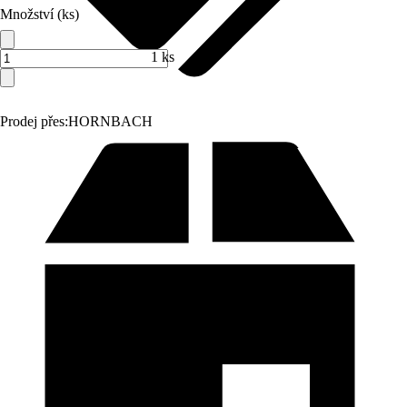
Množství (ks)
1 ks
Prodej přes:
HORNBACH