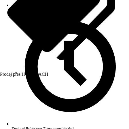
Prodej přes:
HORNBACH
Dodací lhůta cca 7 pracovních dní