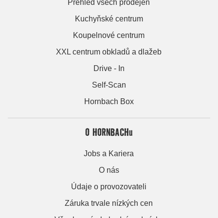
Přehled všech prodejen
Kuchyňské centrum
Koupelnové centrum
XXL centrum obkladů a dlažeb
Drive - In
Self-Scan
Hornbach Box
O HORNBACHu
Jobs a Kariera
O nás
Údaje o provozovateli
Záruka trvale nízkých cen