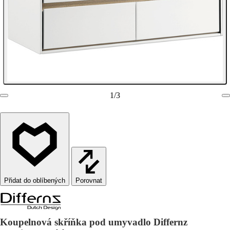
1
/
3
Porovnat
Koupelnová skříňka pod umyvadlo Differnz