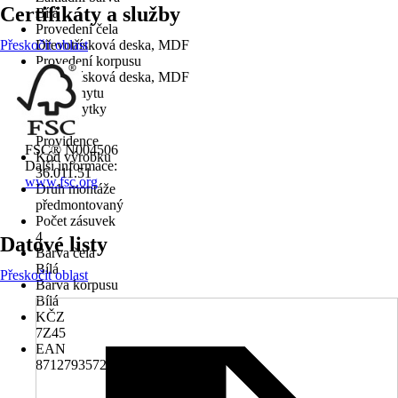
Certifikáty a služby
Bílá
Provedení čela
Přeskočit oblast
Dřevotřísková deska, MDF
Provedení korpusu
Dřevotřísková deska, MDF
Tvar úchytu
Bez úchytky
Série
Providence
FSC® N004506
Kód výrobku
Další informace:
36.011.51
www.fsc.org
Druh montáže
předmontovaný
Počet zásuvek
4
Datové listy
Barva čela
Bílá
Přeskočit oblast
Barva korpusu
Bílá
KČZ
7Z45
EAN
8712793572931