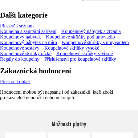
Další kategorie
Přeskočit seznam
Koupelna a sanitární zařízení
Koupelnový nábytek a zrcadla
Koupelnový nábytek
Koupelnové skříňky pod umyvadlo
Koupelnový nábytek na míru
Koupelnové skříňky s umyvadlem
Koupelnové sestavy
Koupelnové skříňky vysoké
Koupelnové skříňky nízké
Koupelnové skříňky závěsné
Regály do koupelny
Příslušenství pro koupelnové skříňky
Zákaznická hodnocení
Přeskočit oblast
Hodnocení mohou být napsána i od zákazníků, kteří zboží
prokazatelně nepoužili nebo nekoupili.
Možnosti platby