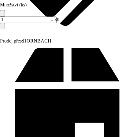
Množství (ks)
1 ks
Prodej přes:
HORNBACH