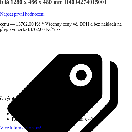
bílá 1280 x 466 x 480 mm H40J4274015001
Napsat první hodnocení
cenu — 13762,00 Kč * Všechny ceny vč. DPH a bez nákladů na
přepravu za ks
13762,00 Kč
*
/
ks
č. výrobku
10615472
Barva čela
:
Bílá
Barva korpusu
:
Bílá
Rozměry (ŠxVxH)
:
128 cm x 46.6 cm x 48 cm
Více informací o zboží