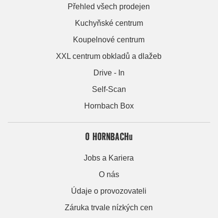
Přehled všech prodejen
Kuchyňské centrum
Koupelnové centrum
XXL centrum obkladů a dlažeb
Drive - In
Self-Scan
Hornbach Box
O HORNBACHu
Jobs a Kariera
O nás
Údaje o provozovateli
Záruka trvale nízkých cen