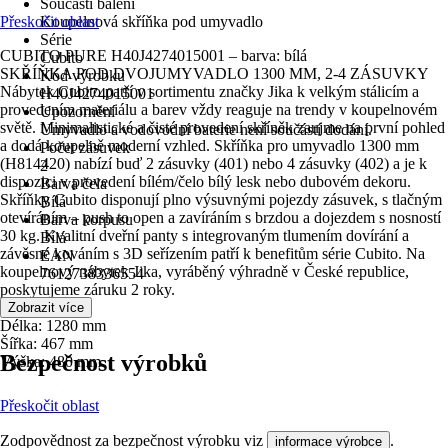
Součástí balení
Přeskočit oblast
Koupelnová skříňka pod umyvadlo
Série
CUBITO PURE H40J4274015001 – barva: bílá
Cubito
SKŘÍŇKA POD DVOJUMYVADLO 1300 MM, 2-4 ZÁSUVKY
Kód výrobku
Nábytek Cubito patří v sortimentu značky Jika k velkým stálicím a
H40J4274015001
provedením materiálu a barev vždy reaguje na trendy v koupelnovém
Upozornění
světě. Minimalistické a čisté provedení skříněk zaujme na první pohled
Umyvadlo a vodovodní baterie není součástí dodání.
a dodá koupelně moderní vzhled. Skříňka pro umyvadlo 1300 mm
Počet zásuvek
(H814420) nabízí buď 2 zásuvky (401) nebo 4 zásuvky (402) a je k
2
dispozici v provedení bílém/čelo bílý lesk nebo dubovém dekoru.
Barva čela
Skříňky Cubito disponují plno výsuvnými pojezdy zásuvek, s tlačným
Bílá
otevíráním – push to open a zavíráním s brzdou a dojezdem s nosností
Barva korpusu
30 kg. Kvalitní dveřní panty s integrovaným tlumením dovírání a
Bílá
závěsné kováním s 3D seřízením patří k benefitům série Cubito. Na
EAN
koupelnový nábytek Jika, vyráběný výhradně v České republice,
7612738336554
poskytujeme záruku 2 roky.
Rozměry:
Zobrazit více
Délka: 1280 mm
Šířka: 467 mm
Bezpečnost výrobků
Výška: 480 mm
Přeskočit oblast
Zodpovědnost za bezpečnost výrobku viz
.
informace výrobce