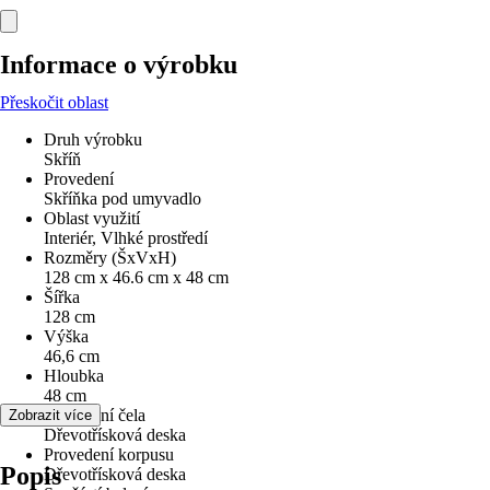
Informace o výrobku
Přeskočit oblast
Druh výrobku
Skříň
Provedení
Skříňka pod umyvadlo
Oblast využití
Interiér, Vlhké prostředí
Rozměry (ŠxVxH)
128 cm x 46.6 cm x 48 cm
Šířka
128 cm
Výška
46,6 cm
Hloubka
48 cm
Provedení čela
Zobrazit více
Dřevotřísková deska
Provedení korpusu
Popis
Dřevotřísková deska