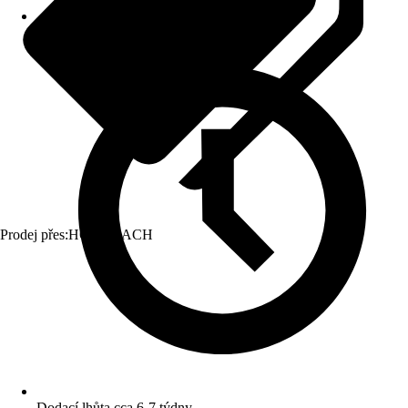
Prodej přes:
HORNBACH
Dodací lhůta cca 6-7 týdny