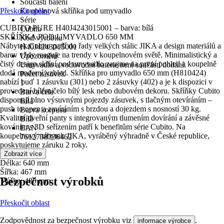
Součástí balení
Přeskočit oblast
Koupelnová skříňka pod umyvadlo
Série
CUBITO PURE H40J4243015001 – barva: bílá
Cubito
SKŘÍŇKA POD UMYVADLO 650 MM
Kód výrobku
Nábytek Cubito patří do řady velkých stálic JIKA a design materiálů a
H40J4243015001
barev vždy reaguje na trendy v koupelnovém světě. Minimalistický a
Upozornění
čistý design skříní pod umyvadlo zaujme na první pohled a koupelně
Umyvadlo a vodovodní baterie není součástí dodání.
dodá moderní vzhled. Skříňka pro umyvadlo 650 mm (H810424)
Počet zásuvek
nabízí buď 1 zásuvku (301) nebo 2 zásuvky (402) a je k dispozici v
1
provedení bílém/čelo bílý lesk nebo dubovém dekoru. Skříňky Cubito
Barva čela
disponují plno výsuvnými pojezdy zásuvek, s tlačným otevíráním –
Bílá
push to open a zavíráním s brzdou a dojezdem s nosností 30 kg.
Barva korpusu
Kvalitní dveřní panty s integrovaným tlumením dovírání a závěsné
Bílá
kováním s 3D seřízením patří k benefitům série Cubito. Na
EAN
koupelnový nábytek JIKA, vyráběný výhradně v České republice,
7612738336462
poskytujeme záruku 2 roky.
Rozměry:
Zobrazit více
Délka: 640 mm
Šířka: 467 mm
Bezpečnost výrobků
Výška: 480 mm
Přeskočit oblast
Zodpovědnost za bezpečnost výrobku viz
.
informace výrobce