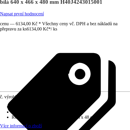
bílá 640 x 466 x 480 mm H40J4243015001
Napsat první hodnocení
cenu — 6134,00 Kč * Všechny ceny vč. DPH a bez nákladů na
přepravu za ks
6134,00 Kč
*
/
ks
č. výrobku
10615451
Barva čela
:
Bílá
Barva korpusu
:
Bílá
Rozměry (ŠxVxH)
:
64 cm x 46.6 cm x 48 cm
Více informací o zboží