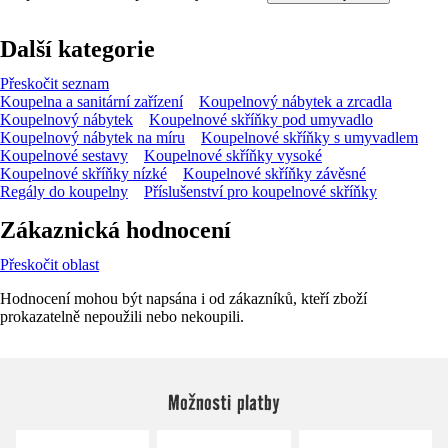
Další kategorie
Přeskočit seznam
Koupelna a sanitární zařízení
Koupelnový nábytek a zrcadla
Koupelnový nábytek
Koupelnové skříňky pod umyvadlo
Koupelnový nábytek na míru
Koupelnové skříňky s umyvadlem
Koupelnové sestavy
Koupelnové skříňky vysoké
Koupelnové skříňky nízké
Koupelnové skříňky závěsné
Regály do koupelny
Příslušenství pro koupelnové skříňky
Zákaznická hodnocení
Přeskočit oblast
Hodnocení mohou být napsána i od zákazníků, kteří zboží
prokazatelně nepoužili nebo nekoupili.
Možnosti platby