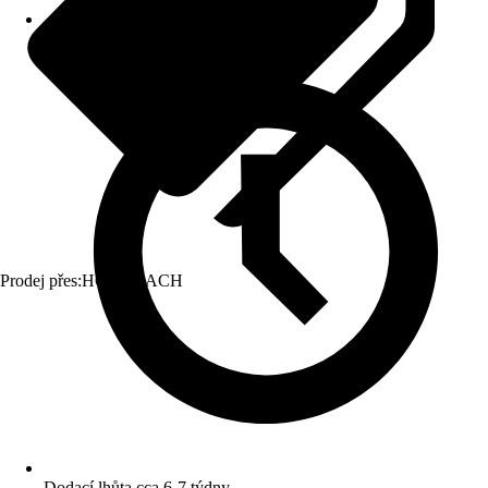
Prodej přes:
HORNBACH
Dodací lhůta cca 6-7 týdny