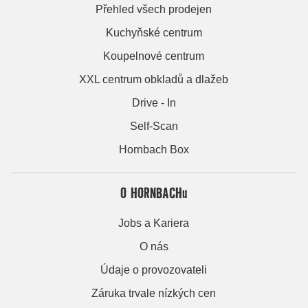
Přehled všech prodejen
Kuchyňské centrum
Koupelnové centrum
XXL centrum obkladů a dlažeb
Drive - In
Self-Scan
Hornbach Box
O HORNBACHu
Jobs a Kariera
O nás
Údaje o provozovateli
Záruka trvale nízkých cen