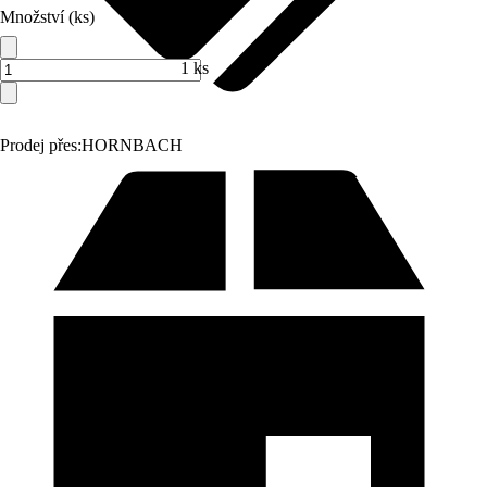
Množství (ks)
1 ks
Prodej přes:
HORNBACH