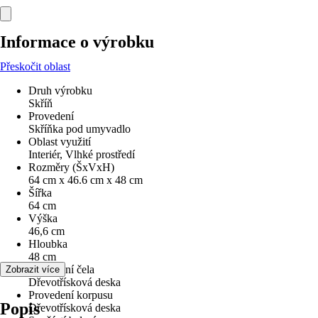
Informace o výrobku
Přeskočit oblast
Druh výrobku
Skříň
Provedení
Skříňka pod umyvadlo
Oblast využití
Interiér, Vlhké prostředí
Rozměry (ŠxVxH)
64 cm x 46.6 cm x 48 cm
Šířka
64 cm
Výška
46,6 cm
Hloubka
48 cm
Provedení čela
Zobrazit více
Dřevotřísková deska
Provedení korpusu
Popis
Dřevotřísková deska