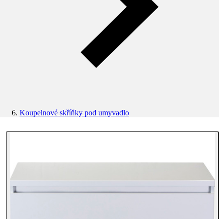
Koupelnové skříňky pod umyvadlo