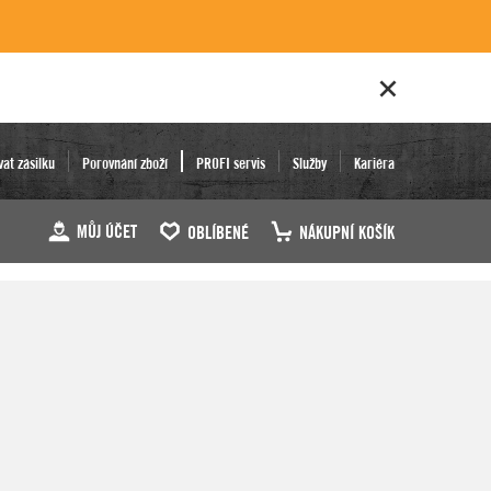
vat zásilku
Porovnání zboží
PROFI servis
Služby
Kariéra
MŮJ ÚČET
OBLÍBENÉ
NÁKUPNÍ KOŠÍK