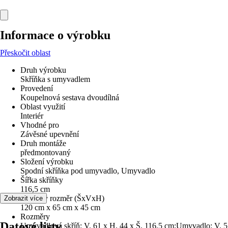
Informace o výrobku
Přeskočit oblast
Druh výrobku
Skříňka s umyvadlem
Provedení
Koupelnová sestava dvoudílná
Oblast využití
Interiér
Vhodné pro
Závěsné upevnění
Druh montáže
předmontovaný
Složení výrobku
Spodní skříňka pod umyvadlo, Umyvadlo
Šířka skříňky
116,5 cm
Celkový rozměr (ŠxVxH)
Zobrazit více
120 cm x 65 cm x 45 cm
Rozměry
Datové listy
Umyvadlová skříň: V. 61 x H. 44 x Š. 116,5 cm;Umyvadlo: V. 5