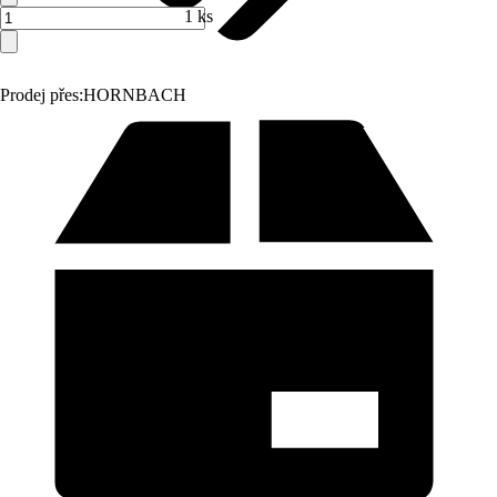
1 ks
Prodej přes:
HORNBACH