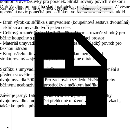
komfort a dvě zásuvky pro pořádek. Strukturovaný povrch v dekoru
Dub Wellington pomáhá sladit nábytek s ostatním vybavením. Závěsné
Zodpovědnost za bezpečnost výrobku viz
.
informace výrobce
upevnění navíc ponechá pod skříňkou volný prostor pro snazší úklid.
• Druh výrobku: skříňka s umyvadlem (koupelnová sestava dvoudílná)
– skříňka a umyvadlo tvoří jeden celek
• Celkový rozměr (ŠxVxH): 120 x 65 x 45 cm – rozměr vhodný pro
běžné koupelny s požadavkem na větší odkládací prostor
• Materiál umyvadla: keramika, povrch lesklý – hladký povrch pro
běžnou údržbu
• Korpus/čelo: dřevotřísková deska s melaminem, povrch
strukturovaný – sjednocený vzhled a snadné otírání
Skříňku s umyvadlem umístěte na připravené závěsné upevnění a
předem si ověřte napojení na odpad podle rozteče otvorů
dvojumyvadla 590 mm. Pro zachování vzhledu čistěte povrchy
běžnými neabrazivními prostředky a měkkým hadříkem.
Závěr je jasný: Tato koupelnová sestava přinese pohodlí díky
dvojumyvadlu a udrží věci přehledně uložené ve dvou zásuvkách,
takže koupelna působí uklizeně a sjednoceně.