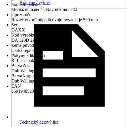
Kótovaný výkres
Součástí balení
Montážní materiál, Návod k montáži
Upozornění
Rozteč otvorů odpadů dvojumyvadla je 590 mm.
Série
DAXX
Kód výrobku
DA 120D 2Z D370
Země původu
Česká republika
Pokyny k likvidaci
Řiďte se pokyny pro likvidaci
Barva čela
Dub Wellington
Barva korpusu
Dub Wellington
EAN
8591948520825
Technický datový list