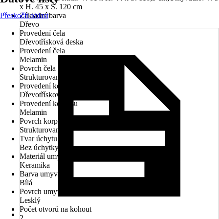
x H. 45 x Š. 120 cm
Přeskočit oblast
Základní barva
Dřevo
Provedení čela
Dřevotřísková deska
Provedení čela
Melamin
Povrch čela
Strukturované
Provedení korpusu
Dřevotřísková deska
Provedení korpusu
Melamin
Povrch korpusu
Strukturované
Tvar úchytu
Bez úchytky
Materiál umyvadla
Keramika
Barva umyvadla
Bílá
Povrch umyvadla
Lesklý
Počet otvorů na kohout
2