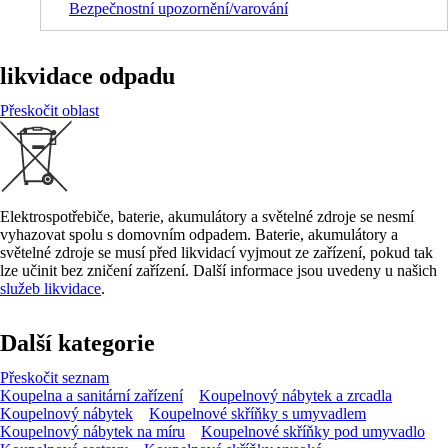
Bezpečnostní upozornění/varování
likvidace odpadu
Přeskočit oblast
Elektrospotřebiče, baterie, akumulátory a světelné zdroje se nesmí
vyhazovat spolu s domovním odpadem. Baterie, akumulátory a
světelné zdroje se musí před likvidací vyjmout ze zařízení, pokud tak
lze učinit bez zničení zařízení. Další informace jsou uvedeny u našich
služeb likvidace
.
Další kategorie
Přeskočit seznam
Koupelna a sanitární zařízení
Koupelnový nábytek a zrcadla
Koupelnový nábytek
Koupelnové skříňky s umyvadlem
Koupelnový nábytek na míru
Koupelnové skříňky pod umyvadlo