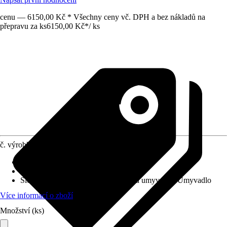
cenu — 6150,00 Kč * Všechny ceny vč. DPH a bez nákladů na
přepravu za ks
6150,00 Kč
*
/
ks
č. výrobku
12546500
Barva čela
:
Bílá
Barva korpusu
:
Bílá
Složení výrobku
:
Spodní skříňka pod umyvadlo, Umyvadlo
Více informací o zboží
Množství (ks)