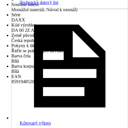
Technický datový list
Součástí balení
Montážní materiál, Návod k montáži
Série
DAXX
Kód výrobku
DA 60 2Z A0016
Země původu
Česká republika
Pokyny k likvidaci
Řiďte se pokyny pro likvidaci
Barva čela
Bílá
Barva korpusu
Bílá
EAN
8591948520856
Kótovaný výkres