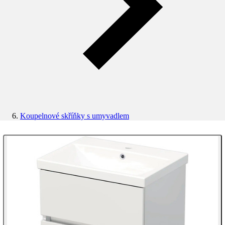
Koupelnové skříňky s umyvadlem