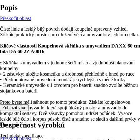
Popis
Přeskočit oblast
Čisté linie a lesklý bílý povrch dodají koupelně upravený vzhled.
Získáte praktický prostor pro uložení věcí a umyvadlo v jednom celku.
Klíčové vlastnosti Koupelnová skříňka s umyvadlem DAXX 60 cm
bílá DA 60 2Z A0016
• Skříňka s umyvadlem v jednom: šetří místo a zjednoduší plánování
koupelny
• 2 zásuvky: uložíte kosmetiku a drobnosti přehledně a hned po ruce
• Předmontované provedení: montáž je rychlejší a s méně kroky
• Keramické umyvadlo s 1 otvorem pro baterii: snadno zvolíte běžnou
stojánkovou baterii
Proto byste měli sáhnout po tomto produktu: Získáte koupelnovou
skříňku pod umyvadlo, která spojí úložný prostor a umyvadlo do
Zobrazit více
kompaktní sestavy. Dvě zásuvky pomohou udržet pořádek. Vysoce
lesklé bílé čelo i korpus působí čistě a snadno se sladí s dalšími prvky v
Bezpečnost výrobků
koupelně.
Technická specifikace
Přeskočit oblast