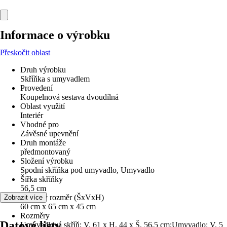
Informace o výrobku
Přeskočit oblast
Druh výrobku
Skříňka s umyvadlem
Provedení
Koupelnová sestava dvoudílná
Oblast využití
Interiér
Vhodné pro
Závěsné upevnění
Druh montáže
předmontovaný
Složení výrobku
Spodní skříňka pod umyvadlo, Umyvadlo
Šířka skříňky
56,5 cm
Celkový rozměr (ŠxVxH)
Zobrazit více
60 cm x 65 cm x 45 cm
Rozměry
Datové listy
Umyvadlová skříň: V. 61 x H. 44 x Š. 56,5 cm;Umyvadlo: V. 5