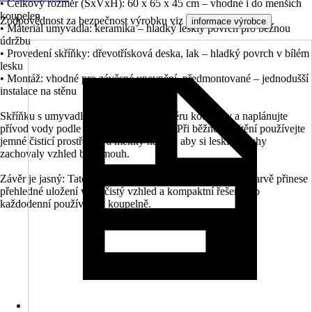
• Celkový rozměr (ŠxVxH): 60 x 65 x 45 cm – vhodné i do menších
koupelen
Zodpovědnost za bezpečnost výrobku viz
.
informace výrobce
• Materiál umyvadla: keramika – hladký lesklý povrch pro běžnou
údržbu
• Provedení skříňky: dřevotřísková deska, lak – hladký povrch v bílém
lesku
• Montáž: vhodné pro závěsné upevnění, předmontované – jednodušší
instalace na stěnu
Skříňku s umyvadlem umístěte do interiéru koupelny a naplánujte
přívod vody podle 1 otvoru pro kohout. Při běžném čištění používejte
jemné čisticí prostředky a měkký hadřík, aby si lesklé plochy
zachovaly vzhled bez šmouh.
Závěr je jasný: Tato skříňka s umyvadlem DAXX v bílé barvě přinese
přehledné uložení věcí, čistý vzhled a kompaktní řešení pro
každodenní používání v koupelně.