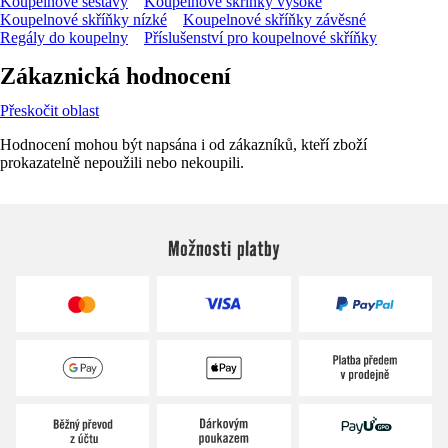
Koupelnové sestavy
Koupelnové skříňky vysoké
Koupelnové skříňky nízké
Koupelnové skříňky závěsné
Regály do koupelny
Příslušenství pro koupelnové skříňky
Zákaznická hodnocení
Přeskočit oblast
Hodnocení mohou být napsána i od zákazníků, kteří zboží
prokazatelně nepoužili nebo nekoupili.
Možnosti platby