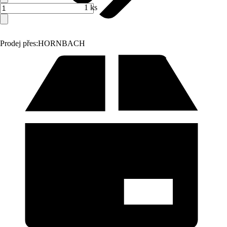
1 ks
Prodej přes:
HORNBACH