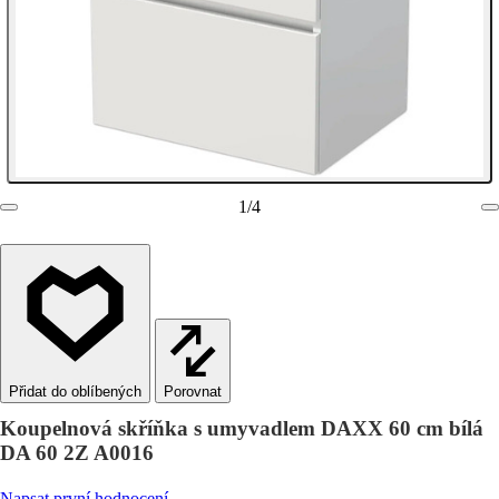
1
/
4
Porovnat
Koupelnová skříňka s umyvadlem DAXX 60 cm bílá
DA 60 2Z A0016
Napsat první hodnocení