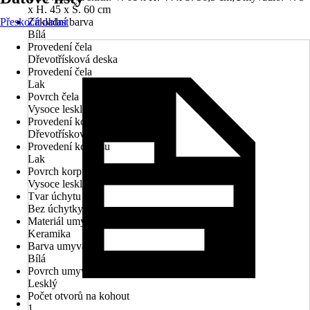
x H. 45 x Š. 60 cm
Přeskočit oblast
Základní barva
Bílá
Provedení čela
Dřevotřísková deska
Provedení čela
Lak
Povrch čela
Vysoce lesklé
Provedení korpusu
Dřevotřísková deska
Provedení korpusu
Lak
Povrch korpusu
Vysoce lesklé
Tvar úchytu
Bez úchytky
Materiál umyvadla
Keramika
Barva umyvadla
Bílá
Povrch umyvadla
Lesklý
Počet otvorů na kohout
1