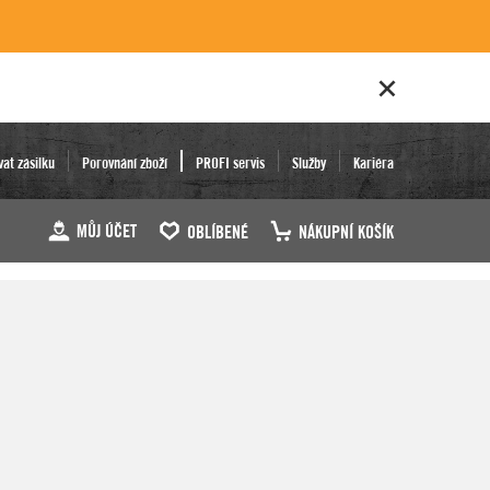
vat zásilku
Porovnání zboží
PROFI servis
Služby
Kariéra
MŮJ ÚČET
OBLÍBENÉ
NÁKUPNÍ KOŠÍK