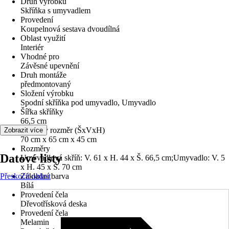
Druh výrobku
Skříňka s umyvadlem
Provedení
Koupelnová sestava dvoudílná
Oblast využití
Interiér
Vhodné pro
Závěsné upevnění
Druh montáže
předmontovaný
Složení výrobku
Spodní skříňka pod umyvadlo, Umyvadlo
Šířka skříňky
66,5 cm
Celkový rozměr (ŠxVxH)
Zobrazit více
70 cm x 65 cm x 45 cm
Rozměry
Datové listy
Umyvadlová skříň: V. 61 x H. 44 x Š. 66,5 cm;Umyvadlo: V. 5
x H. 45 x Š. 70 cm
Přeskočit oblast
Základní barva
Bílá
Provedení čela
Dřevotřísková deska
Provedení čela
Melamin