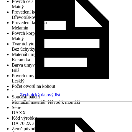
Povrch čela
Matný
Provedení korpusu
Dřevotřísková deska
Provedení korpusu
Melamin
Povrch korpusu
Matný
Tvar úchytu
Bez úchytky
Materiál umyvadla
Keramika
Barva umyvadla
Bílá
Povrch umyvadla
Lesklý
Počet otvorů na kohout
1
Technický datový list
Součástí balení
Montážní materiál, Návod k montáži
Série
DAXX
Kód výrobku
DA 70 2Z 379
Země původu