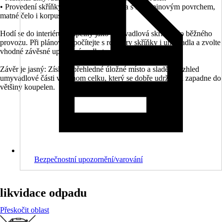
• Provedení skříňky: dřevotřísková deska s melaminovým povrchem,
matné čelo i korpus
Hodí se do interiéru koupelny jako umyvadlová skříňka do běžného
provozu. Při plánování počítejte s rozměry skříňky i umyvadla a zvolte
vhodné závěsné upevnění podle typu stěny.
Závěr je jasný: Získáte přehledné úložné místo a sladěný vzhled
umyvadlové části v jednom celku, který se dobře udržuje a zapadne do
většiny koupelen.
Bezpečnostní upozornění/varování
likvidace odpadu
Přeskočit oblast