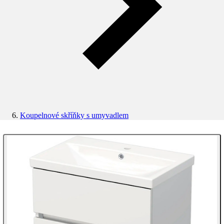
Koupelnové skříňky s umyvadlem