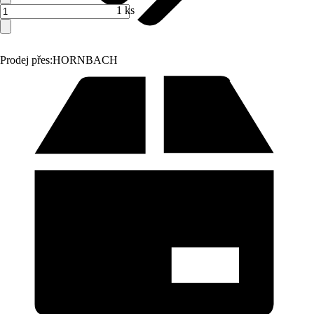
1 ks
Prodej přes:
HORNBACH