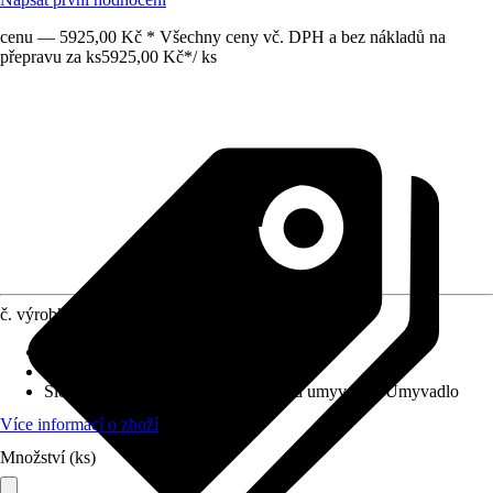
cenu — 5925,00 Kč * Všechny ceny vč. DPH a bez nákladů na
přepravu za ks
5925,00 Kč
*
/
ks
č. výrobku
12546480
Barva čela
:
Bílá
Barva korpusu
:
Bílá
Složení výrobku
:
Spodní skříňka pod umyvadlo, Umyvadlo
Více informací o zboží
Množství (ks)