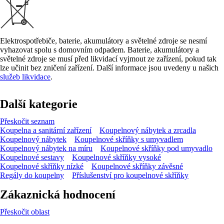
Elektrospotřebiče, baterie, akumulátory a světelné zdroje se nesmí
vyhazovat spolu s domovním odpadem. Baterie, akumulátory a
světelné zdroje se musí před likvidací vyjmout ze zařízení, pokud tak
lze učinit bez zničení zařízení. Další informace jsou uvedeny u našich
služeb likvidace
.
Další kategorie
Přeskočit seznam
Koupelna a sanitární zařízení
Koupelnový nábytek a zrcadla
Koupelnový nábytek
Koupelnové skříňky s umyvadlem
Koupelnový nábytek na míru
Koupelnové skříňky pod umyvadlo
Koupelnové sestavy
Koupelnové skříňky vysoké
Koupelnové skříňky nízké
Koupelnové skříňky závěsné
Regály do koupelny
Příslušenství pro koupelnové skříňky
Zákaznická hodnocení
Přeskočit oblast