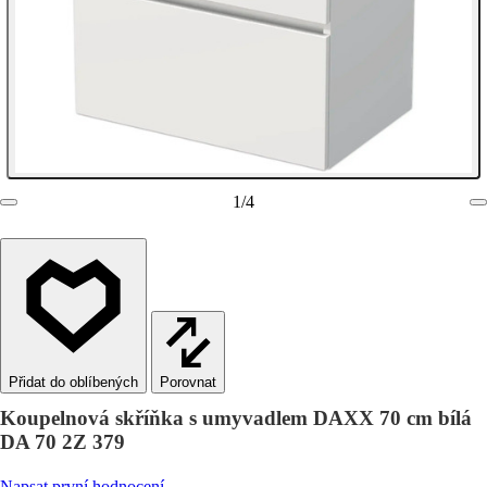
1
/
4
Porovnat
Koupelnová skříňka s umyvadlem DAXX 70 cm bílá
DA 70 2Z 379
Napsat první hodnocení