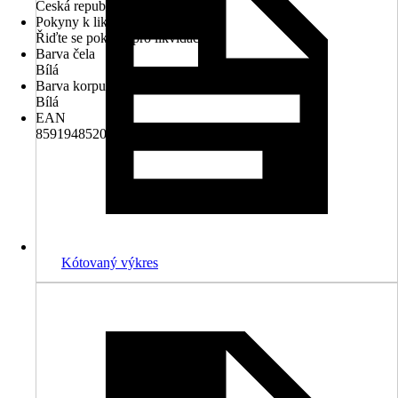
Česká republika
Pokyny k likvidaci
Řiďte se pokyny pro likvidaci
Barva čela
Bílá
Barva korpusu
Bílá
EAN
8591948520887
Kótovaný výkres