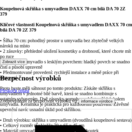
Koupelnová skříňka s umyvadlem DAXX 70 cm bílá DA 70 2Z
379
Klíčové vlastnosti Koupelnová skříňka s umyvadlem DAXX 70 cm
bílá DA 70 2Z 379
• Šířka 70 cm: pohodlný prostor u umyvadla bez zbytečně velkých
nároků na místo
• 2 zásuvky: přehledné uložení kosmetiky a drobností, které chcete mít
po ruce
• Keramické umyvadlo s lesklým povrchem: hladký povrch se snadno
Zobrazit více
čistí a působí upraveně
• Předmontované provedení: rychlejší instalace a méně práce při
Bezpečnost výrobků
sestavení
Proto byste měli sáhnout po tomto produktu: Získáte skříňku s
Přeskočit oblast
umyvadlem v jednotné bílé barvě, která se snadno kombinuje s
ostatním vybavením. Dvě zásuvky pomohou udržet pořádek kolem
Zodpovědnost za bezpečnost výrobku viz
.
informace výrobce
umyvadla. Keramika je praktická pro každodenní používání. Závěsné
upevnění navíc usnadní úklid pod skříňkou.
• Druh výrobku: skříňka s umyvadlem (dvoudílná koupelnová sestava)
• Celkový rozměr (ŠxVxH): 70 x 65 x 45 cm
• Materiál umyvadla: keramika, 1 otvor pro kohoutek