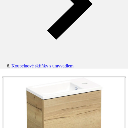
Koupelnové skříňky s umyvadlem