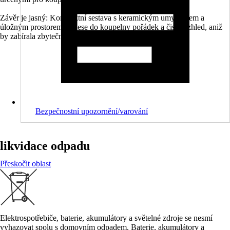
Závěr je jasný: Kompaktní sestava s keramickým umyvadlem a
úložným prostorem přinese do koupelny pořádek a čistý vzhled, aniž
by zabírala zbytečně mnoho místa.
Bezpečnostní upozornění/varování
likvidace odpadu
Přeskočit oblast
Elektrospotřebiče, baterie, akumulátory a světelné zdroje se nesmí
vyhazovat spolu s domovním odpadem. Baterie, akumulátory a