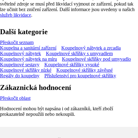
světelné zdroje se musí před likvidací vyjmout ze zařízení, pokud tak
lze učinit bez zničení zařízení. Další informace jsou uvedeny u našich
služeb likvidace
.
Další kategorie
Přeskočit seznam
Koupelna a sanitární zařízení
Koupelnový nábytek a zrcadla
Koupelnový nábytek
Koupelnové skříňky s umyvadlem
Koupelnový nábytek na míru
Koupelnové skříňky pod umyvadlo
Koupelnové sestavy
Koupelnové skříňky vysoké
Koupelnové skříňky nízké
Koupelnové skříňky závěsné
Regály do koupelny
Příslušenství pro koupelnové skříňky
Zákaznická hodnocení
Přeskočit oblast
Hodnocení mohou být napsána i od zákazníků, kteří zboží
prokazatelně nepoužili nebo nekoupili.