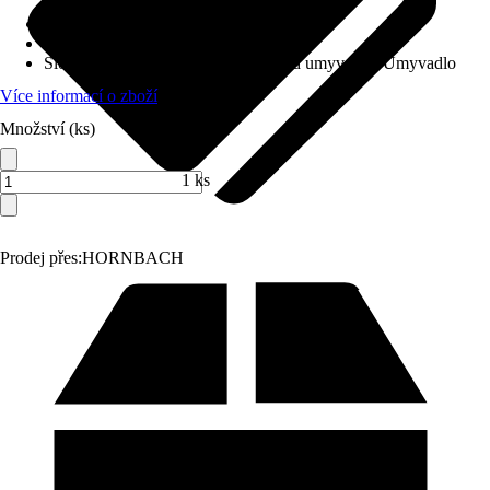
Barva čela
:
Dub Halifax přírodní
Barva korpusu
:
Dub Halifax přírodní
Složení výrobku
:
Spodní skříňka pod umyvadlo, Umyvadlo
Více informací o zboží
Množství (ks)
1 ks
Prodej přes:
HORNBACH