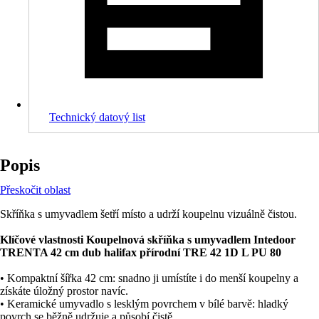
Technický datový list
Popis
Přeskočit oblast
Skříňka s umyvadlem šetří místo a udrží koupelnu vizuálně čistou.
Klíčové vlastnosti Koupelnová skříňka s umyvadlem Intedoor
TRENTA 42 cm dub halifax přírodní TRE 42 1D L PU 80
• Kompaktní šířka 42 cm: snadno ji umístíte i do menší koupelny a
získáte úložný prostor navíc.
• Keramické umyvadlo s lesklým povrchem v bílé barvě: hladký
povrch se běžně udržuje a působí čistě.