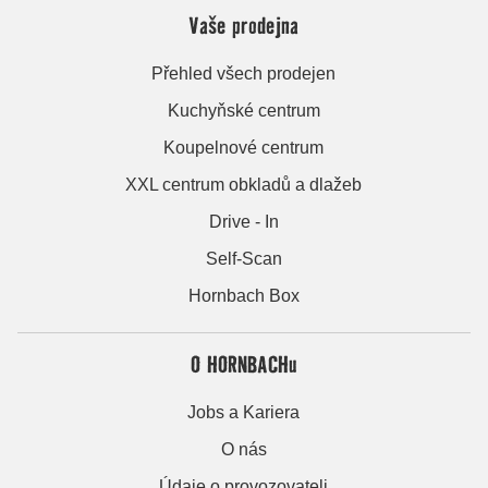
Vaše prodejna
Přehled všech prodejen
Kuchyňské centrum
Koupelnové centrum
XXL centrum obkladů a dlažeb
Drive - In
Self-Scan
Hornbach Box
O HORNBACHu
Jobs a Kariera
O nás
Údaje o provozovateli