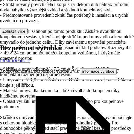
• Strukturovaný povrch čela i korpusu v dekoru dub halifax přírodní:
dodá nábytku výraznější vzhled a sjednotí koupelnový styl.
• Předmontované provedení: zkrátí čas potřebný k instalaci a urychlí
uvedení do provozu.
Proto byste měli sáhnout po tomto produktu: Získáte dvoudílnou
Zobrazit více
koupelnovou sestavu, která spojuje skříňku pod umyvadlo a keramické
umyvadlo do jednoho celku. Díky závěsnému upevnění ponecháte
Bezpečnost výrobků
volný prostor pod nábytkem, což usnadní úklid podlahy. Rozměry 42
× 49 × 24 cm pomohou udržet koupelnu vzdušnou, i když máte
omezený prostor.
Přeskočit oblast
• Skříňka s umyvadlem: V 47,2 cm × Š 41,6 cm × H 23,5 cm –
Zodpovědnost za bezpečnost výrobku viz
.
informace výrobce
kompaktní rozměr pro úsporné řešení.
• Umyvadlo: V 1,8 cm × Š 42 cm × H 24 cm – navazuje na skříňku a
lícuje s její šířkou.
• Materiál umyvadla: keramika – běžná volba do koupelen díky
hladkému povrchu.
• Oblast využití: interiér, vlhké prostředí – určeno pro koupelnové
podmínky.
Skříňku s umyvadlem upevněte jako závěsnou. Při plánování počítejte
s celkovou hloubkou 24 cm, aby zůstal pohodlný průchod. Pro
dlouhodobě pěkný vzhled stačí pravidelné čištění běžnými prostředky
určenými pro koupelnovou keramiku a nábytek.