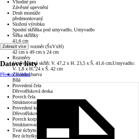
Vhodné pro
Závěsné upevnění
Druh montáže
předmontovaný
Složení výrobku
Spodní skříňka pod umyvadlo, Umyvadlo
Šířka skříňky
41,6 cm
Celkový rozměr (ŠxVxH)
Zobrazit více
42 cm x 49 cm x 24 cm
Rozměry
Datové listy
Umyvadlová skříň: V. 47,2 x H. 23,5 x Š. 41,6 cm;Umyvadlo:
V. 1,8 x H. 24 x Š. 42 cm
Přeskočit oblast
Základní barva
Bílá
Provedení čela
Dřevotřísková deska
Povrch čela
Strukturované
Provedení korpusu
Dřevotřísková deska
Povrch korpusu
Strukturované
Tvar úchytu
Bez úchytky