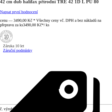
42 cm dub halifax přírodní TRE 42 1D L PU 80
Napsat první hodnocení
cenu — 3490,00 Kč * Všechny ceny vč. DPH a bez nákladů na
přepravu za ks
3490,00 Kč
*
/
ks
Záruka 10 let
Záruční podmínky
č. výrobku
12170240