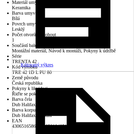
Materiál umyvadla
Keramika
Barva umyvadla
Bílá
Povrch umyvadla
Lesklý
Počet otvorů na kohout
1
Součástí balení
Montážní materiál, Návod k montáži, Pokyny k údržbě
Série
TRENTA 42
Kótovaný výkres
Kód výrobku
TRE 42 1D L PU 80
Země původu
Česká republika
Pokyny k likvidaci
Řiďte se pokyny pro likvidaci
Barva čela
Dub Halifax přírodní
Barva korpusu
Dub Halifax přírodní
EAN
4306516586677, 8591948516453