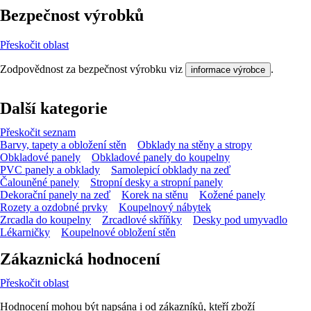
Bezpečnost výrobků
Přeskočit oblast
Zodpovědnost za bezpečnost výrobku viz
.
informace výrobce
Další kategorie
Přeskočit seznam
Barvy, tapety a obložení stěn
Obklady na stěny a stropy
Obkladové panely
Obkladové panely do koupelny
PVC panely a obklady
Samolepicí obklady na zeď
Čalouněné panely
Stropní desky a stropní panely
Dekorační panely na zeď
Korek na stěnu
Kožené panely
Rozety a ozdobné prvky
Koupelnový nábytek
Zrcadla do koupelny
Zrcadlové skříňky
Desky pod umyvadlo
Lékarničky
Koupelnové obložení stěn
Zákaznická hodnocení
Přeskočit oblast
Hodnocení mohou být napsána i od zákazníků, kteří zboží