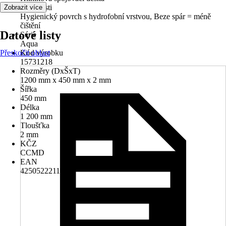
Vlastnosti
Zobrazit více
Hygienický povrch s hydrofobní vrstvou, Beze spár = méně
čištění
Datové listy
Série
Aqua
Přeskočit oblast
Kód výrobku
15731218
Rozměry (DxŠxT)
1200 mm x 450 mm x 2 mm
Šířka
450 mm
Délka
1 200 mm
Tloušťka
2 mm
KČZ
CCMD
EAN
4250522211576