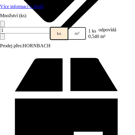
Více informací o zboží
Množství (ks)
odpovídá
1 ks
ks
m²
0,540 m²
Prodej přes:
HORNBACH