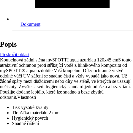
Dokument
Popis
Přeskočit oblast
Koupelnová zádní stěna mySPOTTI aqua azurblau 120x45 cmS touto
atraktivní ochranou proti stříkající vodě z hliníkového kompozitu od
mySPOTTi® aqua ozdobíte Vaší koupelnu. Díky ochranné vrstvě
odolné vůči UV záření se snadno čistí a vždy vypadá jako nová. Už
žádné spáry mezi dlaždicemi nebo díry ve stěně, ve kterých se usazují
nečistoty. Zvyšte si svůj hygienický standard jednoduše a a bez vrtání.
Použijte dodané lepidlo, které lze snadno a beze zbytků
odstranit.Vlastnosti
Tisk vysoké kvality
Tloušťka materiálu 2 mm
Hygienický povrch
Snadné čištění