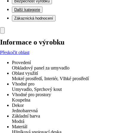
Bezpečnost výrobků
Další kategorie
Zákaznická hodnocení
Informace o výrobku
Přeskočit oblast
Provedení
Obkladový panel za umyvadlo
Oblast využití
Mokré prostředí, Interiér, Vlhké prostředí
Vhodné pro
Umyvadlo, Sprchový kout
Vhodné pro prostory
Koupelna
Dekor
Jednobarevná
Základní barva
Modrá
Materiál
Hliníková spojovací deska