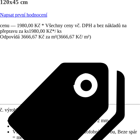
120x45 cm
Napsat první hodnocení
cenu — 1980,00 Kč * Všechny ceny vč. DPH a bez nákladů na
přepravu za ks
1980,00 Kč
*
/
ks
Odpovídá 3666,67 Kč za m²
(
3666,67 Kč
/
m²
)
č. výrobku
5798482
Rozměry (DxŠxT)
:
1200 mm x 450 mm x 2 mm
Materiál
:
Hliníková spojovací deska
Vlastnosti
:
Hygienický povrch s hydrofobní vrstvou, Beze spár
= méně čištění