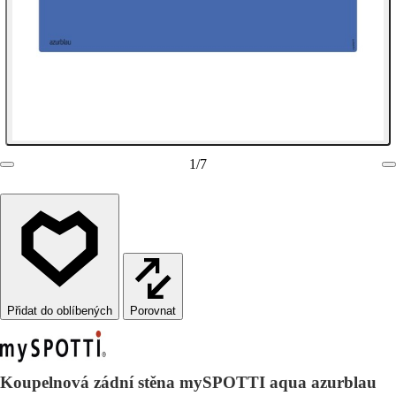
1
/
7
Porovnat
Koupelnová zádní stěna mySPOTTI aqua azurblau