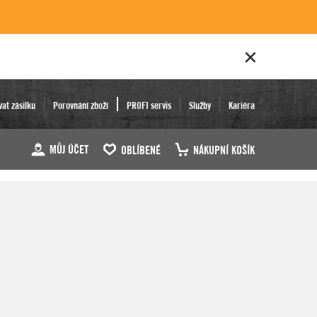
vat zásilku
Porovnání zboží
PROFI servis
Služby
Kariéra
MŮJ ÚČET
OBLÍBENÉ
NÁKUPNÍ KOŠÍK