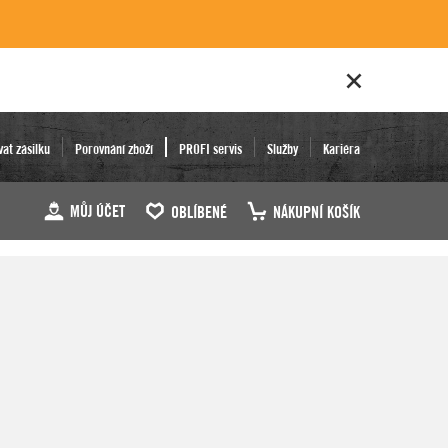
vat zásilku
Porovnání zboží
PROFI servis
Služby
Kariéra
MŮJ ÚČET
OBLÍBENÉ
NÁKUPNÍ KOŠÍK