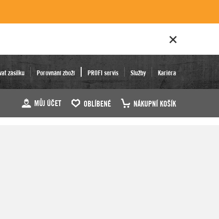
vat zásilku
Porovnání zboží
PROFI servis
Služby
Kariéra
MŮJ ÚČET
OBLÍBENÉ
NÁKUPNÍ KOŠÍK